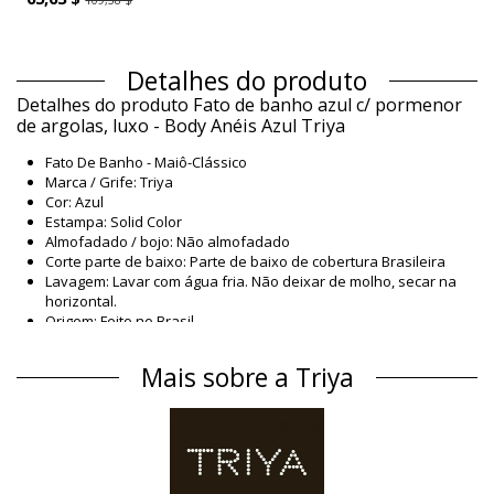
109,38 $
Detalhes do produto
Detalhes do produto Fato de banho azul c/ pormenor
de argolas, luxo - Body Anéis Azul Triya
Fato De Banho - Maiô-Clássico
Marca / Grife: Triya
Cor: Azul
Estampa: Solid Color
Almofadado / bojo: Não almofadado
Corte parte de baixo: Parte de baixo de cobertura Brasileira
Lavagem: Lavar com água fria. Não deixar de molho, secar na
horizontal.
Origem: Feito no Brasil
Fato De Banho - Maiô Azul Triya Winter /
Mais sobre a Triya
Material
Material: 84% Polyamide, 16% Elastane
Forro: 88% Polyamide, 12% Elastane
Informação do produto