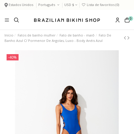
Estados Unidos
Português
USD $
Lista de favoritos (
0
)
0
Início
Fatos de banho mulher
Fato de banho - maiô
Fato De
Banho Azul C/ Pormenor De Argolas, Luxo - Body Anéis Azul
-40%