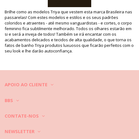
Departamento: Mulher, Fato De Banho - Maiô
O pacote inclui: 1 x Fato De Banho - Maiô (Outros acessórios
não incluídos)
Brilhe como as modelos Triya que vestem esta marca Brasileira nas
HS CODE / NCM: 6112.41.0010
passarelas! Com estes modelos e estilos e os seus padrões
SKU: 1981114231
coloridos e atraentes - até mesmo vanguardistas - e cortes, o corpo
EAN: XS (7899970007392), S (7899970007408), M (7899970007415),
feminino fica subtilmente melhorado. Todos os olhares estarão em
L (7899970007422), XL (7899970007439)
si e será a inveja de todos! Também se irá encantar com os
Referência da estampa: TRIYA HIV2021 AZUL
acabamentos delicados e tecidos de alta qualidade, o que torna os
Referência do fornecedor: I21M26LA
fatos de banho Triya produtos luxuosos que ficarão perfeitos com o
Peso: 115g / 0.25lb / 4.06oz
seu look e lhe darão autoconfiança.
Fotos retocadas
Instruções de lavagem e
cuidados
Instruções de cuidados para: Triya Body Anéis Azul
APOIO AO CLIENTE
Quer desfrutar do seu novo biquíni durante algumas estações? Em
caso afirmativo, precisa aprender como tratá-lo bem. Um tecido de
boa qualidade é uma mais valia quando pretende desfrutar do seu
BBS
biquíni por mais de um ano consecutivo, mas como devo fazer para
que este dure alguns anos?
CONTATE-NOS
Antes de mais: evite o contacto com quaisquer superfícies ásperas.
Quando se quiser sentar ou deitar ? use sempre uma toalha. O
NEWSLETTER
contacto direto com superfícies tais como cimento, pedras (por
exemplo rebordos da piscina) ou madeira (estrados) podem