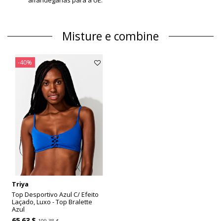
alfandegárias para a UE.
Misture e combine
-40%
Triya
Top Desportivo Azul C/ Efeito
Laçado, Luxo - Top Bralette
Azul
65,63 $