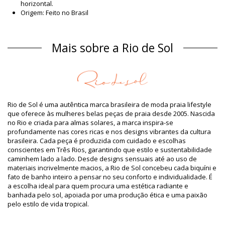
horizontal.
Origem: Feito no Brasil
Fato De Banho - Maiô Rosa Rio de Sol
Material
Mais sobre a Rio de Sol
Material: 84% Biodegradable Nylon (AMNI SOUL ECO), 16%
Spandex (LYCRA) - OEKO-TEX - Chlorine Resistant
Forro: 84% Biodegradable Nylon (AMNI SOUL ECO), 16%
Spandex (LYCRA) - OEKO-TEX - Chlorine Resistant
Proteção UV: UPF 50+
Informação do produto
Rio de Sol é uma autêntica marca brasileira de moda praia lifestyle
que oferece às mulheres belas peças de praia desde 2005. Nascida
Departamento: Mulher, Fato De Banho - Maiô
no Rio e criada para almas solares, a marca inspira-se
O pacote inclui: 1 x Fato De Banho - Maiô (Outros acessórios
profundamente nas cores ricas e nos designs vibrantes da cultura
não incluídos)
brasileira. Cada peça é produzida com cuidado e escolhas
HS CODE / NCM: 6112.41.0010
conscientes em Três Rios, garantindo que estilo e sustentabilidade
SKU: 1981121580
caminhem lado a lado. Desde designs sensuais até ao uso de
EAN: XS (7899810313584), S (7899810313591), M (7899810313607),
materiais incrivelmente macios, a Rio de Sol concebeu cada biquíni e
L (7899810313614), XL (7899810313621)
fato de banho inteiro a pensar no seu conforto e individualidade. É
Peso: 115g / 0.25lb / 4.06oz
a escolha ideal para quem procura uma estética radiante e
O desenho não é exato, pode variar de acordo com o corte
banhada pelo sol, apoiada por uma produção ética e uma paixão
Fotos retocadas
pelo estilo de vida tropical.
Instruções de lavagem e