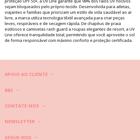
proteção UPF 50+, a UV Line garante que 98% dos raios UV nocivos
(7899100002297), 6 Y (7899100002303), 8 Y (7899100002310)
sejam bloqueados pelo próprio tecido. Desenvolvida para atletas,
Referência do fornecedor: 04.13.0006-ESTAMPA
viajantes e famílias que priorizam um estilo de vida saudável ao ar
Peso: 400g / 0.88lb / 14.11oz
livre, a marca utiliza tecnologia têxtil avançada para criar peças
O desenho não é exato, pode variar de acordo com o corte
leves, respiráveis e de secagem rápida. De chapéus de praia
Fotos retocadas
estilosos e camisetas rash guard a roupas elegantes de resort, a UV
Instruções de lavagem e
Line oferece tranquilidade total, permitindo que você aproveite o sol
de forma responsável com máximo conforto e proteção certificada.
cuidados
Instruções de cuidados para: UV Line Acqua Pantera
Negra V20 Ml Inf Estampa
Quer desfrutar do seu novo biquíni durante algumas estações? Em
caso afirmativo, precisa aprender como tratá-lo bem. Um tecido de
APOIO AO CLIENTE
boa qualidade é uma mais valia quando pretende desfrutar do seu
biquíni por mais de um ano consecutivo, mas como devo fazer para
que este dure alguns anos?
BBS
Antes de mais: evite o contacto com quaisquer superfícies ásperas.
Quando se quiser sentar ou deitar ? use sempre uma toalha. O
CONTATE-NOS
contacto direto com superfícies tais como cimento, pedras (por
exemplo rebordos da piscina) ou madeira (estrados) podem
simplesmente danificar os tecidos suaves dos seus fatos de banho.
NEWSLETTER
Como lavar? Após cada utilização, enxague o biquíni em água
corrente que não seja salgada. Recomendamos sempre a lavagem
SEGUE-NOS