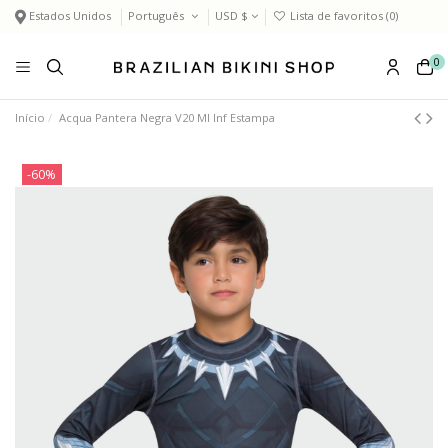
Estados Unidos
Português
USD $
Lista de favoritos (
0
)
0
Início
Acqua Pantera Negra V20 Ml Inf Estampa
-60%