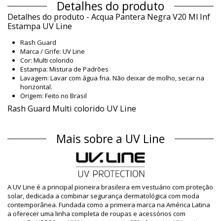
Detalhes do produto
Detalhes do produto - Acqua Pantera Negra V20 Ml Inf
Estampa UV Line
Rash Guard
Marca / Grife: UV Line
Cor: Multi colorido
Estampa: Mistura de Padrões
Lavagem: Lavar com água fria. Não deixar de molho, secar na
horizontal.
Origem: Feito no Brasil
Rash Guard Multi colorido UV Line
Material
Mais sobre a UV Line
Material: 92%Polyamid, 8% Elastane - UPF50+
Proteção UV: SPF 10
Informação do produto
Departamento: Menino, Rash Guard
O pacote inclui: 1 x Rash Guard (Outros acessórios não
A UV Line é a principal pioneira brasileira em vestuário com proteção
incluídos)
solar, dedicada a combinar segurança dermatológica com moda
HS CODE / NCM: 6112.41.0010
contemporânea. Fundada como a primeira marca na América Latina
SKU: 1981112639
a oferecer uma linha completa de roupas e acessórios com
EAN: 1 Y (7899100002273), 2 Y (7899100002280), 4 Y