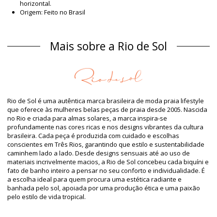
horizontal.
Origem: Feito no Brasil
Fato De Banho - Maiô Multi colorido Rio de Sol
Material
Mais sobre a Rio de Sol
Material: 84% Biodegradable Nylon (AMNI SOUL ECO), 16%
Spandex (LYCRA) - OEKO-TEX - Chlorine Resistant
Forro: 84% Biodegradable Nylon (AMNI SOUL ECO), 16%
Spandex (LYCRA) - OEKO-TEX - Chlorine Resistant
Proteção UV: UPF 50+
Informação do produto
Rio de Sol é uma autêntica marca brasileira de moda praia lifestyle
que oferece às mulheres belas peças de praia desde 2005. Nascida
Departamento: Mulher, Fato De Banho - Maiô
no Rio e criada para almas solares, a marca inspira-se
O pacote inclui: 1 x Fato De Banho - Maiô (Outros acessórios
profundamente nas cores ricas e nos designs vibrantes da cultura
não incluídos)
brasileira. Cada peça é produzida com cuidado e escolhas
HS CODE / NCM: 6112.41.0010
conscientes em Três Rios, garantindo que estilo e sustentabilidade
SKU: 1981121610
caminhem lado a lado. Desde designs sensuais até ao uso de
EAN: XS (7899810314758), S (7899810314765), M (7899810314772),
materiais incrivelmente macios, a Rio de Sol concebeu cada biquíni e
L (7899810314789), XL (7899810314796)
fato de banho inteiro a pensar no seu conforto e individualidade. É
Peso: 115g / 0.25lb / 4.06oz
a escolha ideal para quem procura uma estética radiante e
O desenho não é exato, pode variar de acordo com o corte
banhada pelo sol, apoiada por uma produção ética e uma paixão
Fotos retocadas
pelo estilo de vida tropical.
Instruções de lavagem e