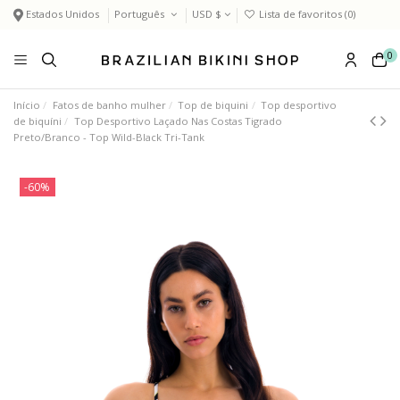
Estados Unidos
Português
USD $
Lista de favoritos (
0
)
0
Início
Fatos de banho mulher
Top de biquini
Top desportivo
de biquíni
Top Desportivo Laçado Nas Costas Tigrado
Preto/Branco - Top Wild-Black Tri-Tank
-60%