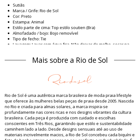
Sutiãs
Marca / Grife: Rio de Sol
Cor: Preto
Estampa: Animal
Estilo parte de cima: Top estilo soutien (Bra)
Almofadado / bojo: Bojo removível
Tipo de fecho: Tie
Lavagem: Lavar com água fria. Não deixar de molho, secar na
horizontal.
Tipo de fecho: Tie
Mais sobre a Rio de Sol
Origem: Feito no Brasil
Sutiãs Preto Rio de Sol
Material
Material: 86% Polyamide, 14% Elastane (LYCRA XTRA LIFE) Oeko-
Tex Standard
Rio de Sol é uma autêntica marca brasileira de moda praia lifestyle
Forro: 86% Polyamide, 14% Elastane (LYCRA XTRA LIFE) Oeko-
que oferece às mulheres belas peças de praia desde 2005. Nascida
Tex Standard
no Rio e criada para almas solares, a marca inspira-se
Proteção UV: UPF 50+
profundamente nas cores ricas e nos designs vibrantes da cultura
Informação do produto
brasileira. Cada peça é produzida com cuidado e escolhas
conscientes em Três Rios, garantindo que estilo e sustentabilidade
Departamento: Mulher, Sutiãs
caminhem lado a lado. Desde designs sensuais até ao uso de
O pacote inclui: 1 x Sutiãs (Outros acessórios não incluídos)
materiais incrivelmente macios, a Rio de Sol concebeu cada biquíni e
HS CODE / NCM: 6112.41.0010