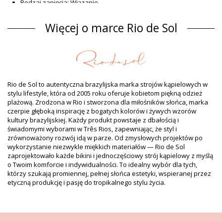
Rodzaj zapięcia: Wiązanie
Pochodzenie: Wyprodukowane w Brazylii
Góra bikini Biały Rio de Sol SPRING
Więcej o marce Rio de Sol
Materiał
Materiał: 84% Polyamide, 16% Elastane - OEKO-TEX - Chlorine
Resistant
Podszewka: 84% Polyamide, 16% Elastane - Oeko-Tex
Ochrona UV: UPF 50+
Rio de Sol to autentyczna brazylijska marka strojów kąpielowych w
Informacja o produkcie
stylu lifestyle, która od 2005 roku oferuje kobietom piękną odzież
plażową. Zrodzona w Rio i stworzona dla miłośników słońca, marka
Rodzaj: Kobieta, Góra bikini
czerpie głęboką inspirację z bogatych kolorów i żywych wzorów
Opakowanie zawiera: 1 x Góra bikini (Pozostałe akcesoria nie
kultury brazylijskiej. Każdy produkt powstaje z dbałością i
są częścią produktu)
świadomymi wyborami w Três Rios, zapewniając, że styl i
HS CODE (Kod celny): 6112.41.0010
zrównoważony rozwój idą w parze. Od zmysłowych projektów po
SKU: 1981126735
wykorzystanie niezwykle miękkich materiałów — Rio de Sol
EAN: S (7899810439369), M (7899810439376), L (7899810439543),
zaprojektowało każde bikini i jednoczęściowy strój kąpielowy z myślą
XL (7899810439550), XXL (7899810465412)
o Twoim komforcie i indywidualności. To idealny wybór dla tych,
Waga: 55g / 0.12lb / 1.94oz
którzy szukają promiennej, pełnej słońca estetyki, wspieranej przez
Zdjęcia retuszowane.
etyczną produkcję i pasję do tropikalnego stylu życia.
Instrukcja prania
Wskazówki jak dbać o: Rio de Sol Top Malibu-Natural
Mel