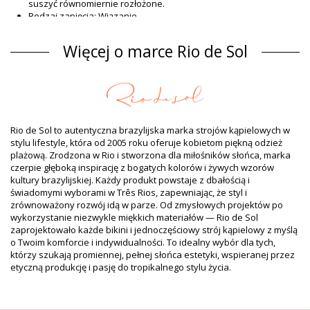
suszyć równomiernie rozłożone.
Rodzaj zapięcia: Wiązanie
Pochodzenie: Wyprodukowane w Brazylii
Dół bikini Biały Rio de Sol SPRING
Więcej o marce Rio de Sol
Materiał
Materiał: 84% Polyamide, 16% Elastane - OEKO-TEX - Chlorine
Resistant
Podszewka: 84% Polyamide, 16% Elastane - Oeko-Tex
Ochrona UV: UPF 50+
Rio de Sol to autentyczna brazylijska marka strojów kąpielowych w
Informacja o produkcie
stylu lifestyle, która od 2005 roku oferuje kobietom piękną odzież
plażową. Zrodzona w Rio i stworzona dla miłośników słońca, marka
Rodzaj: Kobieta, Dół bikini
czerpie głęboką inspirację z bogatych kolorów i żywych wzorów
Opakowanie zawiera: 1 x Dół bikini (Pozostałe akcesoria nie są
kultury brazylijskiej. Każdy produkt powstaje z dbałością i
częścią produktu)
świadomymi wyborami w Três Rios, zapewniając, że styl i
HS CODE (Kod celny): 6112.41.0010
zrównoważony rozwój idą w parze. Od zmysłowych projektów po
SKU: 1981126731
wykorzystanie niezwykle miękkich materiałów — Rio de Sol
EAN: XS (7899810439314), S (7899810439321), M (7899810439338),
zaprojektowało każde bikini i jednoczęściowy strój kąpielowy z myślą
L (7899810439345), XL (7899810439352)
o Twoim komforcie i indywidualności. To idealny wybór dla tych,
Waga: 45g / 0.1lb / 1.59oz
którzy szukają promiennej, pełnej słońca estetyki, wspieranej przez
Zdjęcia retuszowane.
etyczną produkcję i pasję do tropikalnego stylu życia.
Instrukcja prania
Wskazówki jak dbać o: Rio de Sol Bottom Malibu-