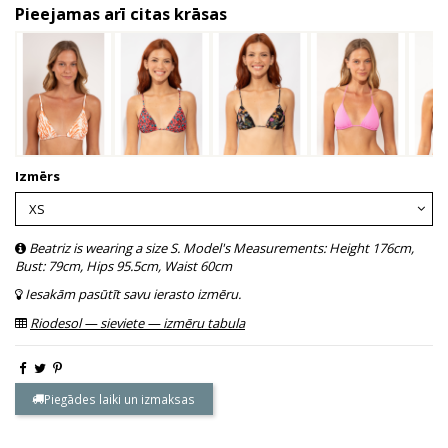
Pieejamas arī citas krāsas
Izmērs
Beatriz is wearing a size S. Model's Measurements: Height 176cm,
Bust: 79cm, Hips 95.5cm, Waist 60cm
Iesakām pasūtīt savu ierasto izmēru.
Riodesol — sieviete — izmēru tabula
Piegādes laiki un izmaksas