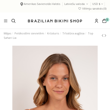
Amerikas Savienotās Valstis
Latviešu valoda
USD $
Vēlmju saraksts (
0
)
0
Mājas
Peldkostīmi sievietēm
Krūsturis
Trīsstūra augšiņa
Top
Sahari Lia