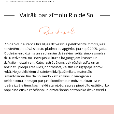
Izcelsme: Izgatavots Brazīlijā
Krūsturis Oranžs Rio de Sol SPRING
Vairāk par zīmolu Rio de Sol
Sastāvs
Sastāvs: 94,2% Polyamide, 5,8% Elastane
Odere: 84% Biodegradable Nylon (AMNI SOUL ECO), 16%
Spandex (LYCRA) - OEKO-TEX - Chlorine Resistant
UV Protection: UPF 50+
Produkta informācija
Rio de Sol ir autentis Brazīlijas dzīvesstila peldkostīmu zīmols, kas
sievietēm piedāvā skaistu pludmales apģērbu jau kopš 2005. gada.
Nodaļa: Sievietēm, Krūsturis
Riodežaneiro dzimis un saulainām dvēselēm radīts zīmols smeļas
Iesaiņojumā ietilpst: 1 x Krūsturis (Citi aksesuāri nav iekļauti)
dziļu iedvesmu no Brazīlijas kultūras bagātīgajām krāsām un
HS CODE: 6112.41.0010
dzīvajiem dizainiem. Katrs izstrādājums tiek rūpīgi radīts un ar
SKU: 1981126573
apzinātu pieeju Três Rios, nodrošinot, ka stils un ilgtspēja iet roku
EAN: XS (7899810434227), S (7899810434357), M (7899810434340),
rokā. No jutekliskiem dizainiem līdz īpaši mīkstu materiālu
L (7899810434333), XL (7899810434326)
izmantošanai, Rio de Sol veido katru bikini un viengabala
Svars: 55g / 0.12lb / 1.94oz
peldkostīmu, domājot par jūsu komfortu un individualitāti. Tā ir
Apdrukas izveidojums var atšķirties atkarībā no piegriezuma
ideāla izvēle tiem, kas meklē starojošu, saules piepildītu estētiku, ko
Retušēti foto
papildina ētiska ražošana un aizraušanās ar tropisko dzīvesveidu.
Mazgāšanas un kopšanas
pamācība
Kopšanas pamācība šim priekšmetam: Rio de Sol Top
Sahari Lia