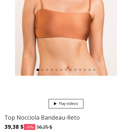
Play videos
Top Nocciola Bandeau-Reto
39,38 $
56,25 $
-30%