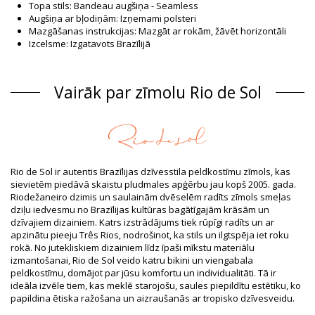
Topa stils: Bandeau augšiņa - Seamless
Augšiņa ar bļodiņām: Izņemami polsteri
Mazgāšanas instrukcijas: Mazgāt ar rokām, žāvēt horizontāli
Izcelsme: Izgatavots Brazīlijā
Krūsturis Brūns Rio de Sol
Sastāvs
Vairāk par zīmolu Rio de Sol
Sastāvs: 84% Polyamide, 16% Elastane - OEKO-TEX - Chlorine
Resistant
Odere: 84% Polyamide, 16% Elastane - Oeko-Tex
UV Protection: UPF 50+
Produkta informācija
Rio de Sol ir autentis Brazīlijas dzīvesstila peldkostīmu zīmols, kas
Nodaļa: Sievietēm, Krūsturis
sievietēm piedāvā skaistu pludmales apģērbu jau kopš 2005. gada.
Iesaiņojumā ietilpst: 1 x Krūsturis (Citi aksesuāri nav iekļauti)
Riodežaneiro dzimis un saulainām dvēselēm radīts zīmols smeļas
HS CODE: 6112.41.0010
dziļu iedvesmu no Brazīlijas kultūras bagātīgajām krāsām un
SKU: 1981121280
dzīvajiem dizainiem. Katrs izstrādājums tiek rūpīgi radīts un ar
EAN: XS (7899810299208), S (7899810299215), M (7899810299222),
apzinātu pieeju Três Rios, nodrošinot, ka stils un ilgtspēja iet roku
L (7899810299239), XL (7899810299246)
rokā. No jutekliskiem dizainiem līdz īpaši mīkstu materiālu
Svars: 55g / 0.12lb / 1.94oz
izmantošanai, Rio de Sol veido katru bikini un viengabala
Apdrukas izveidojums var atšķirties atkarībā no piegriezuma
peldkostīmu, domājot par jūsu komfortu un individualitāti. Tā ir
Retušēti foto
ideāla izvēle tiem, kas meklē starojošu, saules piepildītu estētiku, ko
Mazgāšanas un kopšanas
papildina ētiska ražošana un aizraušanās ar tropisko dzīvesveidu.