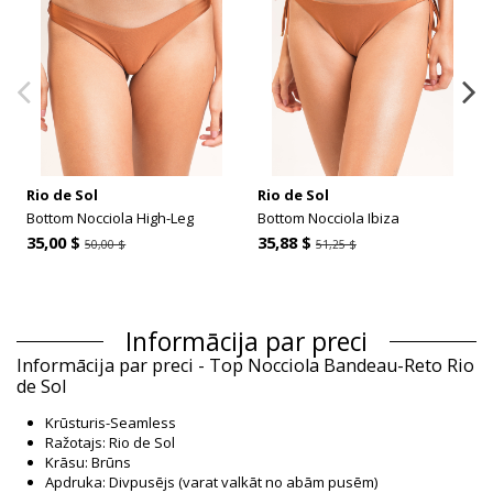
Rio de Sol
Rio de Sol
Bottom Nocciola High-Leg
Bottom Nocciola Ibiza
35,00 $
35,88 $
50,00 $
51,25 $
Informācija par preci
Informācija par preci - Top Nocciola Bandeau-Reto Rio
de Sol
Krūsturis-Seamless
Ražotajs: Rio de Sol
Krāsu: Brūns
Apdruka: Divpusējs (varat valkāt no abām pusēm)