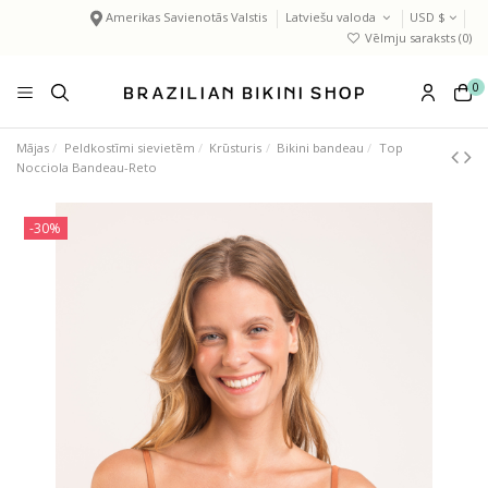
Amerikas Savienotās Valstis
Latviešu valoda
USD $
Vēlmju saraksts (
0
)
0
Mājas
Peldkostīmi sievietēm
Krūsturis
Bikini bandeau
Top
Nocciola Bandeau-Reto
-30%