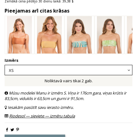
Zemākā cena pēdējo 30 dienu laikā: 39,38 $
Pieejamas arī citas krāsas
Izmērs
Noliktavā vairs tikai 2 gab.
Mūsu modelei Manu ir izmērs S. Viņa ir 176cm gara, viņas krūtis ir
83,5cm, viduklis ir 63,5cm un gurni ir 91,5cm.
Iesakām pasūtīt savu ierasto izmēru.
Riodesol — sieviete — izmēru tabula