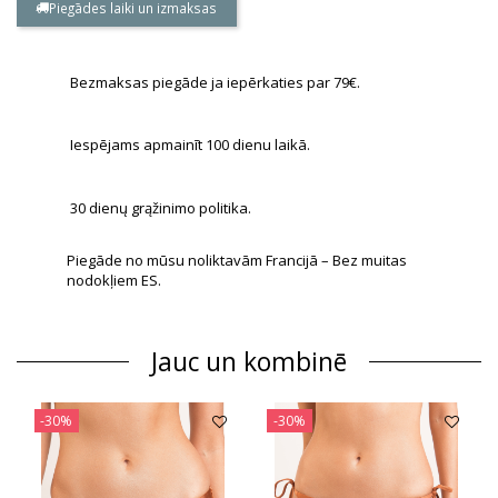
Piegādes laiki un izmaksas
Bezmaksas piegāde ja iepērkaties par 79€.
Iespējams apmainīt 100 dienu laikā.
30 dienų grąžinimo politika.
Piegāde no mūsu noliktavām Francijā – Bez muitas
nodokļiem ES.
Jauc un kombinē
-30%
-30%