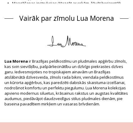
Mazgāšanas instrukcijas: Mazgāt ar rokām, žāvēt horizontāli
Closure type: Clips
Izcelsme: Izgatavots Brazīlijā
Vairāk par zīmolu Lua Morena
Krūsturis Daudzkrāsains Lua Morena
Sastāvs
Sastāvs: 83% Polyamide, 17% Elastane
Odere: 88% Polyamide, 12% Elastane
Produkta informācija
Nodaļa: Sievietēm, Krūsturis
Lua Morena
ir Brazīlijas peldkostīmu un pludmales apģērbu zīmols,
Iesaiņojumā ietilpst: 1 x Krūsturis (Citi aksesuāri nav iekļauti)
kas svin sievišķību, pašpārliecinātību un dzīvīgo piekrastes dzīves
HS CODE: 6112.41.0010
garu. Iedvesmojoties no tropiskajiem ainavām un Brazīlijas
SKU: 1981123107
atslābinātā dzīvesveida, zīmols rada bikini, viendala peldkostīmus
EAN: XS (7899818613310), S (7899818613327), M (7899670727187),
un kūrorta apģērbus, kas paredzēti dabiskās skaistuma izcelšanai,
L (7899670727255), XL (7899670727323), XXL (7899670727392)
nodrošinot komfortu un perfektu piegulumu. Lua Morena kolekcijas
Piegādātāja atsauce: 10851035
apvieno modernus siluetus, krāsainus rakstus un augstas kvalitātes
Svars: 55g / 0.12lb / 1.94oz
audumus, piedāvājot daudzveidīgus stilus pludmales dienām, pie
Apdrukas izveidojums var atšķirties atkarībā no piegriezuma
baseina pavadītiem mirkļiem un vasaras brīvdienām.
Retušēti foto
Mazgāšanas un kopšanas
pamācība
Kopšanas pamācība šim priekšmetam: Lua Morena