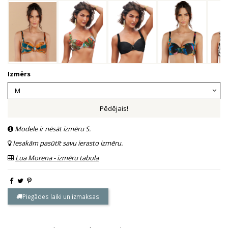
Izmērs
Pēdējais!
Modele ir nēsāt izmēru S.
Iesakām pasūtīt savu ierasto izmēru.
Lua Morena - izmēru tabula
Piegādes laiki un izmaksas