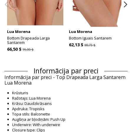
Lua Morena
Lua Morena
Bottom Drapeada Larga
Bottom Iguais Santarem
Santarem
62,13 $
88,75 $
66,50 $
95,00 $
Informācija par preci
Informācija par preci - Top Drapeada Larga Santarem
Lua Morena
Krūsturis
Ražotajs: Lua Morena
Krāsu: Daudzkrāsains
Apdruka: Tropisks
Topa stils: Balconette
Augšiņa ar bļodiņām: Push Up
Underwire: With underwire
Closure type: Clips