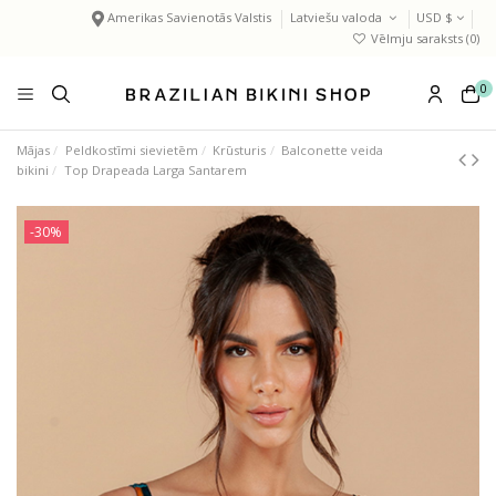
Amerikas Savienotās Valstis
Latviešu valoda
USD $
Vēlmju saraksts (
0
)
0
Mājas
Peldkostīmi sievietēm
Krūsturis
Balconette veida
bikini
Top Drapeada Larga Santarem
-30%