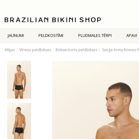
JAUNUMI
PELDKOSTĪMI
PLUDMALES TĒRPI
APAVI
Mājas
Vīriesu peldbikses
Bokseršortu peldbikses
Sunga Army Romeo P