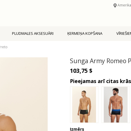
Amerika
PLUDMALES AKSESUĀRI
ĶERMEŅA KOPŠANA
VĪRIEŠI
reto
Sunga Army Romeo P
103,75 $
Pieejamas arī citas krā
Izmērs