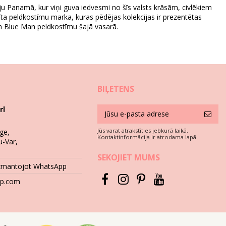
ju Panamā, kur viņi guva iedvesmi no šīs valsts krāsām, civlēkiem
tīta peldkostīmu marka, kuras pēdējas kolekcijas ir prezentētas
kām Blue Man peldkostīmu šajā vasarā.
BIĻETENS
rl
izgatavotam no laba auduma, lai bikini komplekts kalpotu ilgāk par
Jūs varat atrakstīties jebkurā laikā.
ge,
Kontaktinformācija ir atrodama lapā.
u-Var,
rsmām kā betons, akmens (piem., peldbaseina asie stūri) vai koks
SEKOJIET MUMS
izmantojot WhatsApp
t spēcīgus tīrīšanas līdzekļus, piemēram, traipu izņemšanas
hop.com
zeklis.
 raksta krāsas var mainīties. Un, ja jūsu bikini ir rotāts ar