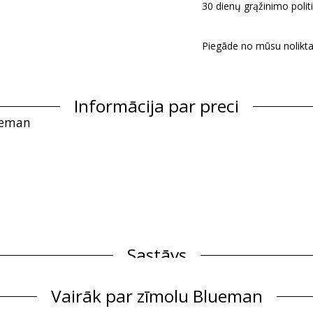
30 dienų grąžinimo politi
Piegāde no mūsu nolikta
Informācija par preci
ueman
Sastāvs
Vairāk par zīmolu Blueman
Produkta informācija