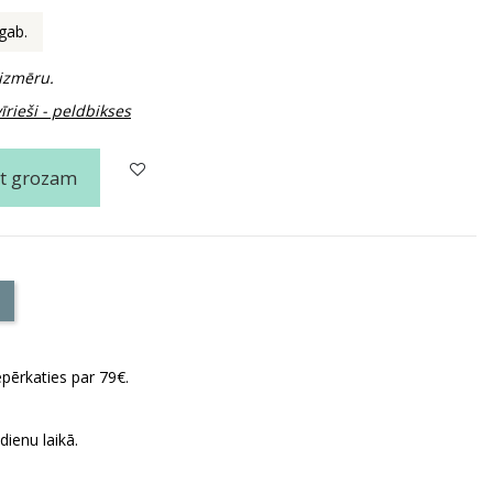
 gab.
 izmēru.
rieši - peldbikses
ot grozam
pērkaties par 79€.
ienu laikā.