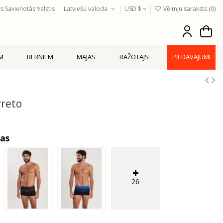
s Savienotās Valstis
Latviešu valoda
USD $
Vēlmju saraksts (
0
)
EM
BĒRNIEM
MĀJAS
RAŽOTAJS
PIEDĀVĀJUMI
reto
sas
26