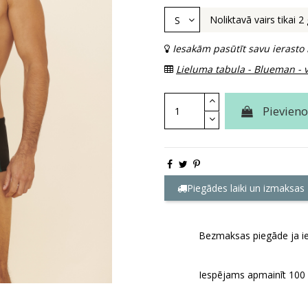
Noliktavā vairs tikai 2
Iesakām pasūtīt savu ierasto
Lieluma tabula - Blueman - vī
Pievien
Piegādes laiki un izmaksas
Bezmaksas piegāde ja ie
Iespējams apmainīt 100 d