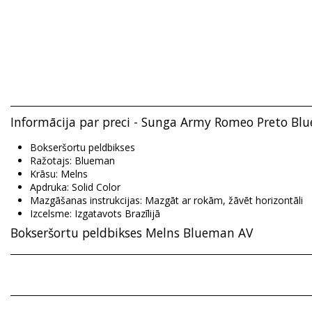
Informācija par preci - Sunga Army Romeo Preto Bl
Bokseršortu peldbikses
Ražotajs: Blueman
Krāsu: Melns
Apdruka: Solid Color
Mazgāšanas instrukcijas: Mazgāt ar rokām, žāvēt horizontāli
Izcelsme: Izgatavots Brazīlijā
Bokseršortu peldbikses Melns Blueman AV
Sastāvs: 85% Polyamide, 15% Elastane
Odere: 98% Polyamide, 2% Elastane