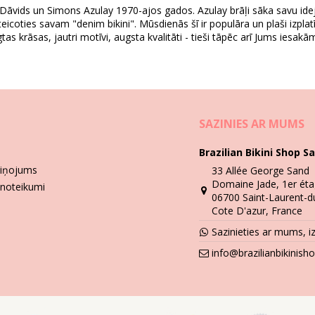
a Dāvids un Simons Azulay 1970-ajos gados. Azulay brāļi sāka savu ide
eicoties savam "denim bikini". Mūsdienās šī ir populāra un plaši izpla
nav iekļauti)
as krāsas, jautri motīvi, augsta kvalitāti - tieši tāpēc arī Jums iesa
782), XL (7909780274799), XXL (7909780274805)
SAZINIES AR MUMS
Mazgāšanas un kopšanas pamācība
nga Army Romeo Preto
Brazilian Bikini Shop Sa
ziņojums
33 Allée George Sand
onu? Ja tā ir, jums jāapgūst, kā par to atbilstoši rūpēties. Tam jābūt 
Domaine Jade, 1er éta
 noteikumi
06700 Saint-Laurent-d
Cote D'azur, France
li, kad vēlaties apsēsties vai atlaisties. Tieša saskarsme ar tādām vi
Sazinieties ar mums, 
enī, kas nav sālsūdens. Ieteicams mazgāt ar rokām. Nekad neizmantojie
info@brazilianbikinis
kāršas ziepes, taču ieteicamākais ir tieši peldkostīmiem paredzēts līd
maisiņa. Neatstājiet to mitru un salocītu ilgstoši. Kādēļ? Apdrukas un
pēcīgas izgriešanas un stiepšanas mazgāšanas laikā.