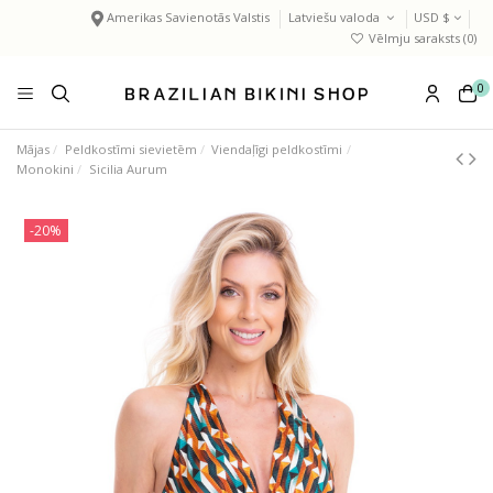
Amerikas Savienotās Valstis
Latviešu valoda
USD $
Vēlmju saraksts (
0
)
0
Mājas
Peldkostīmi sievietēm
Viendaļīgi peldkostīmi
Monokini
Sicilia Aurum
-20%