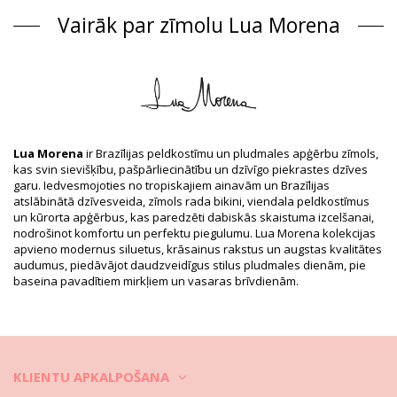
Viendaļīgi peldkostīmi Daudzkrāsains Lua Morena
Vairāk par zīmolu Lua Morena
Sastāvs
Sastāvs: 87% Polyamide, 13% Elastane
Odere: 88% Polyamide, 12% Elastane
Produkta informācija
Nodaļa: Sievietēm, Viendaļīgi peldkostīmi
Iesaiņojumā ietilpst: 1 x Viendaļīgi peldkostīmi (Citi aksesuāri
nav iekļauti)
Lua Morena
ir Brazīlijas peldkostīmu un pludmales apģērbu zīmols,
HS CODE: 6112.41.0010
kas svin sievišķību, pašpārliecinātību un dzīvīgo piekrastes dzīves
SKU: 1981123267
garu. Iedvesmojoties no tropiskajiem ainavām un Brazīlijas
EAN: XS (7899818620967), S (7899670743712), M (7899670743781),
atslābinātā dzīvesveida, zīmols rada bikini, viendala peldkostīmus
L (7899670743866), XL (7899670743941)
un kūrorta apģērbus, kas paredzēti dabiskās skaistuma izcelšanai,
Piegādātāja atsauce: 31351042
nodrošinot komfortu un perfektu piegulumu. Lua Morena kolekcijas
Svars: 115g / 0.25lb / 4.06oz
apvieno modernus siluetus, krāsainus rakstus un augstas kvalitātes
Apdrukas izveidojums var atšķirties atkarībā no piegriezuma
audumus, piedāvājot daudzveidīgus stilus pludmales dienām, pie
Retušēti foto
baseina pavadītiem mirkļiem un vasaras brīvdienām.
Mazgāšanas un kopšanas
pamācība
Kopšanas pamācība šim priekšmetam: Lua Morena
Sicilia Aurum
KLIENTU APKALPOŠANA
Vai vēlaties valkāt jauno bikini komplektu ilgāk nekā tikai vienu