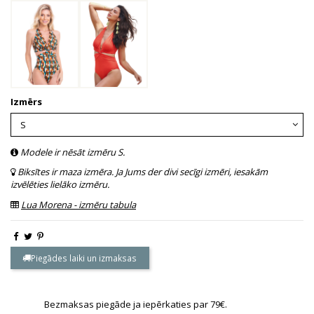
Izmērs
Modele ir nēsāt izmēru S.
Biksītes ir maza izmēra. Ja Jums der divi secīgi izmēri, iesakām
izvēlēties lielāko izmēru.
Lua Morena - izmēru tabula
Piegādes laiki un izmaksas
Bezmaksas piegāde ja iepērkaties par 79€.