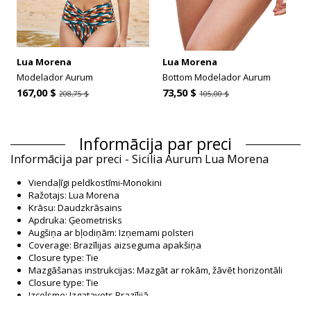
Lua Morena
Lua Morena
Modelador Aurum
Bottom Modelador Aurum
167,00 $
73,50 $
208,75 $
105,00 $
Informācija par preci
Informācija par preci - Sicilia Aurum Lua Morena
Viendaļīgi peldkostīmi-Monokini
Ražotajs: Lua Morena
Krāsu: Daudzkrāsains
Apdruka: Ģeometrisks
Augšiņa ar bļodiņām: Izņemami polsteri
Coverage: Brazīlijas aizseguma apakšiņa
Closure type: Tie
Mazgāšanas instrukcijas: Mazgāt ar rokām, žāvēt horizontāli
Closure type: Tie
Izcelsme: Izgatavots Brazīlijā