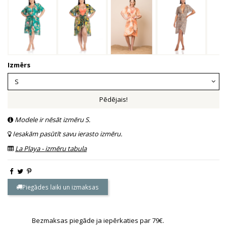
Izmērs
Pēdējais!
Modele ir nēsāt izmēru S.
Iesakām pasūtīt savu ierasto izmēru.
La Playa - izmēru tabula
Piegādes laiki un izmaksas
Bezmaksas piegāde ja iepērkaties par 79€.