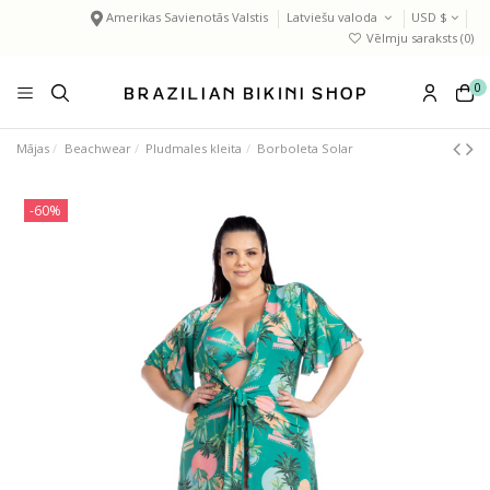
Amerikas Savienotās Valstis
Latviešu valoda
USD $
Vēlmju saraksts (
0
)
0
Mājas
Beachwear
Pludmales kleita
Borboleta Solar
-60%