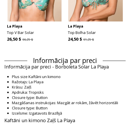
La Playa
La Playa
Top V Bar Solar
Top Bolha Solar
26,50 $
24,50 $
66,25 $
61,25 $
Informācija par preci
Informācija par preci - Borboleta Solar La Playa
Plus size Kaftāni un kimono
Ražotajs: La Playa
Krāsu: Zaļš
Apdruka: Tropisks
Closure type: Button
Mazgāšanas instrukcijas: Mazgāt ar rokām, žāvēt horizontāli
Closure type: Button
Izcelsme: Izgatavots Brazīlijā
Kaftāni un kimono Zaļš La Playa
Sastāvs