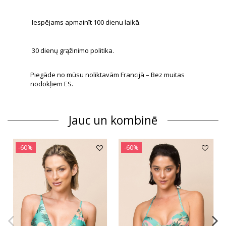
Iespējams apmainīt 100 dienu laikā.
30 dienų grąžinimo politika.
Piegāde no mūsu noliktavām Francijā – Bez muitas
nodokļiem ES.
Jauc un kombinē
-60%
-60%