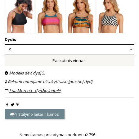
Dydis
Paskutinis vienas!
Modelis dėvi dydį S.
Rekomenduojame užsakyti savo įprastinį dydį.
Lua Morena - dydžių lentelė
Pristatymo laikai ir kainos
Nemokamas pristatymas perkant už 79€.