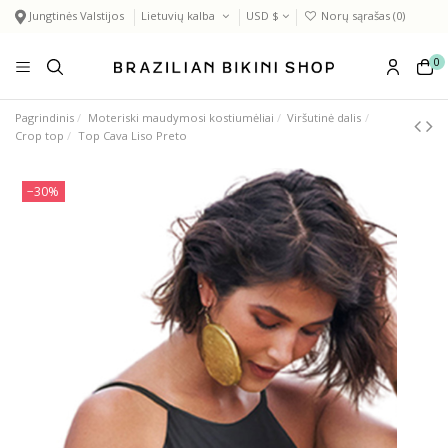
Jungtinės Valstijos
Lietuvių kalba
USD $
Norų sąrašas (
0
)
0
Pagrindinis
Moteriski maudymosi kostiumėliai
Viršutinė dalis
Crop top
Top Cava Liso Preto
−30%