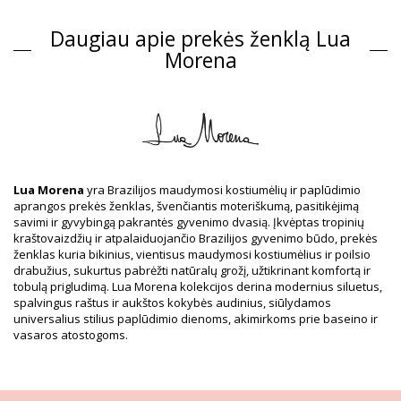
Kilmė: Pagaminta Brazilijoje
Viršutinė dalis Juodas Lua Morena
Daugiau apie prekės ženklą Lua
Sudėtis
Morena
Sudėtis: 83% Polyamide, 17% Elastane
Pamušalas: 88% Polyamide, 12% Elastane
Informacija apie gaminį
Skyrius: Moterys, Viršutinė dalis
Į pakuotę įeina: 1 x Viršutinė dalis (Kiti priedai nepridedami)
HS CODE: 6112.41.0010
Lua Morena
yra Brazilijos maudymosi kostiumėlių ir paplūdimio
SKU: 1981123031
aprangos prekės ženklas, švenčiantis moteriškumą, pasitikėjimą
EAN: XS (7899818609689), S (7899670725251), M (7899670725268),
savimi ir gyvybingą pakrantės gyvenimo dvasią. Įkvėptas tropinių
L (7899670725275), XL (7899670725282)
kraštovaizdžių ir atpalaiduojančio Brazilijos gyvenimo būdo, prekės
Tiekėjo nuoroda: 10251002
ženklas kuria bikinius, vientisus maudymosi kostiumėlius ir poilsio
Svoris: 55g / 0.12lb / 1.94oz
drabužius, sukurtus pabrėžti natūralų grožį, užtikrinant komfortą ir
Retušuotos nuotraukos
tobulą prigludimą. Lua Morena kolekcijos derina modernius siluetus,
Skalbimo ir priežiūros
spalvingus raštus ir aukštos kokybės audinius, siūlydamos
universalius stilius paplūdimio dienoms, akimirkoms prie baseino ir
instrukcijos
vasaros atostogoms.
Priežiūros instrukcijos: Lua Morena Top Cava Liso
Preto
Ar norite mėgautis savo nauju bikiniu kelis sezonus iš eilės? Jei taip,