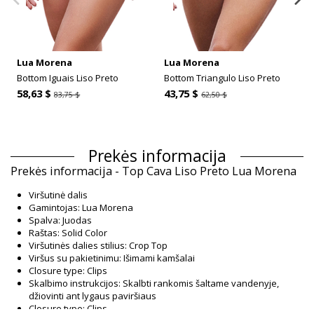
Lua Morena
Lua Morena
Bottom Iguais Liso Preto
Bottom Triangulo Liso Preto
58,63 $
43,75 $
83,75 $
62,50 $
Prekės informacija
Prekės informacija - Top Cava Liso Preto Lua Morena
Viršutinė dalis
Gamintojas: Lua Morena
Spalva: Juodas
Raštas: Solid Color
Viršutinės dalies stilius: Crop Top
Viršus su pakietinimu: Išimami kamšalai
Closure type: Clips
Skalbimo instrukcijos: Skalbti rankomis šaltame vandenyje,
džiovinti ant lygaus paviršiaus
Closure type: Clips