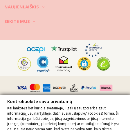
NAUJIENLAIŠKIS
SEKITE MUS
Vimeo ID: 315624090
Kontroliuokite savo privatumą
Kai lankotės bet kurioje svetainėje, ji gali išsaugoti arba gauti
informaciją jūsų naršyklėje, dažniausiai „slapukų“ (cookies) forma. Ši
informacija gali būti apie jus, jūsų pageidavimus ar jūsų interneto
Visos kainos nurodytos su PVM · PVM mokėtojo kodas
įrenginį (kompiuterį, planšetinį kompiuterį ar mobilųjį telefoną) ir yra
FR36509778270 · Visos teisės saugomos ©2023 Brazilian Bikini Shop
daugiausia naudojama tam, kad svetainė veiktų taip, kaip tikitės.
Site protected by reCAPTCHA.
Privacy
-
Terms