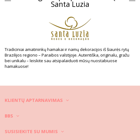
Skyrius: Unisex, Home
Santa Luzia
Į pakuotę įeina: 1 x Home (Kiti priedai nepridedami)
HS CODE: 56089000
SKU: 1981104367
EAN: Unikalus dydis (7899818535360)
Tiekėjo nuoroda: 63350
Svoris: 50g / 0.11lb / 1.76oz
Retušuotos nuotraukos
Skalbimo ir priežiūros
Tradiciniai amatininkų hamakai ir namų dekoracijos iš šiaurės rytų
Brazilijos regiono – Paraibos valstijoje. Autentiška, originalu, gražu
instrukcijos
bei unikalu – leiskite sau atsipalaiduoti mūsų nuostabiuose
Priežiūros instrukcijos: Santa Luzia Tambaba Natural
hamakuose!
Video
Paleisti vaizdo įrašą Home Tambaba Natural Santa
Luzia
KLIENTŲ APTARNAVIMAS
BBS
SUSISIEKITE SU MUMIS