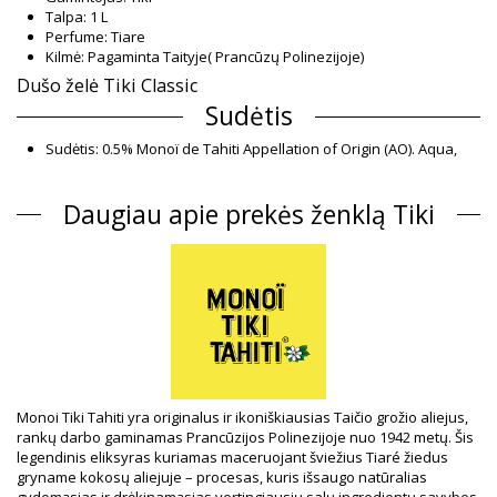
Talpa: 1 L
Perfume: Tiare
Kilmė: Pagaminta Taityje( Prancūzų Polinezijoje)
Dušo želė Tiki Classic
Sudėtis
Sudėtis: 0.5% Monoï de Tahiti Appellation of Origin (AO). Aqua,
Sodium laureth sulfate, Cocamidopropyl betaine, Propylene
glycol 5-bromo-5-nitro-1,3-dioxane, Cocos nucifera oil, Gardenia
Daugiau apie prekės ženklą Tiki
taitensis flower extract, Parfum (Fragrance), Tocopherol
(Vitamin E), Amyl ci
UV Protection: SPF 6
Informacija apie gaminį
Skyrius: Unisex, Dušo želė
Į pakuotę įeina: 1 x Dušo želė (Kiti priedai nepridedami)
HS CODE: 330499
SKU: 198207
EAN: Unikalus dydis (7899650002082)
Tiekėjo nuoroda: 1GD1
Monoi Tiki Tahiti yra originalus ir ikoniškiausias Taičio grožio aliejus,
Svoris: 1200g / 2.64lb / 42.33oz
rankų darbo gaminamas Prancūzijos Polinezijoje nuo 1942 metų. Šis
Retušuotos nuotraukos
legendinis eliksyras kuriamas maceruojant šviežius Tiaré žiedus
Skalbimo ir priežiūros
gryname kokosų aliejuje – procesas, kuris išsaugo natūralias
gydomąsias ir drėkinamąsias vertingiausių salų ingredientų savybes.