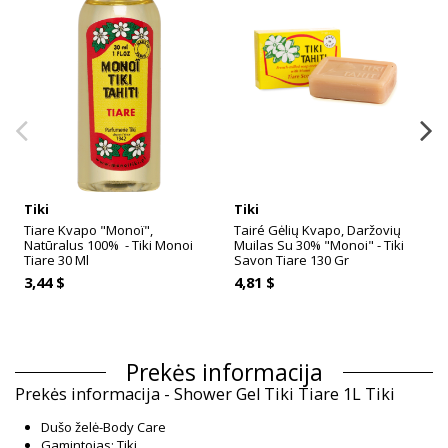
Tiki
Tiki
Tiare Kvapo "Monoï",
Tairé Gėlių Kvapo, Daržovių
Natūralus 100% - Tiki Monoi
Muilas Su 30% "Monoi" - Tiki
Tiare 30 Ml
Savon Tiare 130 Gr
-
3,44 $
4,81 $
Prekės informacija
Prekės informacija - Shower Gel Tiki Tiare 1L Tiki
Dušo želė-Body Care
Gamintojas: Tiki