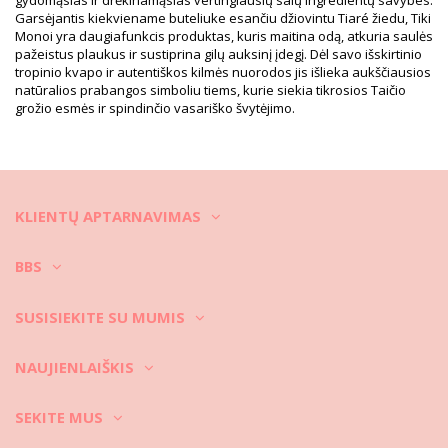
instrukcijos
Garsėjantis kiekviename buteliuke esančiu džiovintu Tiaré žiedu, Tiki
Priežiūros instrukcijos: Tiki Shower Gel Tiki Tiare 1L
Monoi yra daugiafunkcis produktas, kuris maitina odą, atkuria saulės
pažeistus plaukus ir sustiprina gilų auksinį įdegį. Dėl savo išskirtinio
tropinio kvapo ir autentiškos kilmės nuorodos jis išlieka aukščiausios
natūralios prabangos simboliu tiems, kurie siekia tikrosios Taičio
grožio esmės ir spindinčio vasariško švytėjimo.
KLIENTŲ APTARNAVIMAS
BBS
SUSISIEKITE SU MUMIS
NAUJIENLAIŠKIS
SEKITE MUS