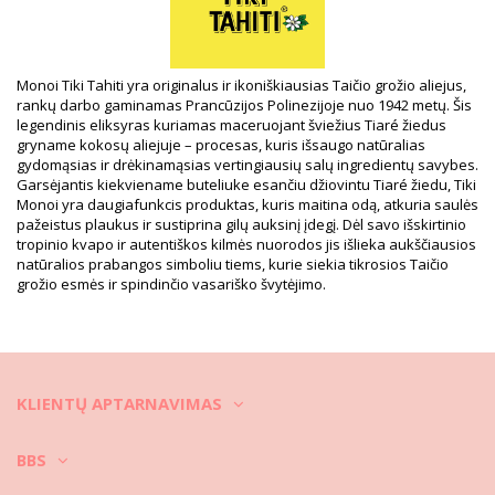
HS CODE: 330499
SKU: 1974158350475000134
EAN: Unikalus dydis (3504750001562)
Tiekėjo nuoroda: 1MT30
Svoris: 30g / 0.07lb / 1.06oz
Monoi Tiki Tahiti yra originalus ir ikoniškiausias Taičio grožio aliejus,
Retušuotos nuotraukos
rankų darbo gaminamas Prancūzijos Polinezijoje nuo 1942 metų. Šis
Skalbimo ir priežiūros
legendinis eliksyras kuriamas maceruojant šviežius Tiaré žiedus
gryname kokosų aliejuje – procesas, kuris išsaugo natūralias
instrukcijos
gydomąsias ir drėkinamąsias vertingiausių salų ingredientų savybes.
Priežiūros instrukcijos: Tiki Monoi Tiki Tipanier 30 Ml
Garsėjantis kiekviename buteliuke esančiu džiovintu Tiaré žiedu, Tiki
Monoi yra daugiafunkcis produktas, kuris maitina odą, atkuria saulės
pažeistus plaukus ir sustiprina gilų auksinį įdegį. Dėl savo išskirtinio
tropinio kvapo ir autentiškos kilmės nuorodos jis išlieka aukščiausios
natūralios prabangos simboliu tiems, kurie siekia tikrosios Taičio
grožio esmės ir spindinčio vasariško švytėjimo.
KLIENTŲ APTARNAVIMAS
BBS