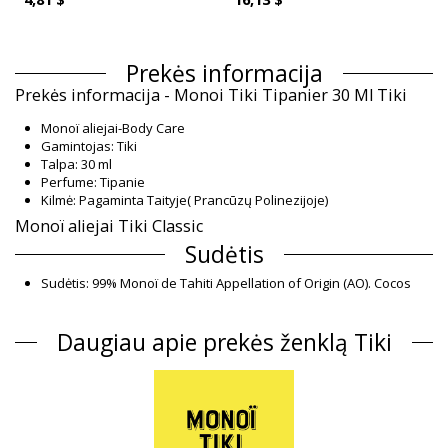
Prekės informacija
Prekės informacija - Monoi Tiki Tipanier 30 Ml Tiki
Monoï aliejai-Body Care
Gamintojas: Tiki
Talpa: 30 ml
Perfume: Tipanie
Kilmė: Pagaminta Taityje( Prancūzų Polinezijoje)
Monoï aliejai Tiki Classic
Sudėtis
Sudėtis: 99% Monoï de Tahiti Appellation of Origin (AO). Cocos
nucifera (coconut) oil, Gardenia Taitensis Flower Extract,
Parfum (Fragrance), Tocopherol (Vitamin E), Amyl cinnamal,
Daugiau apie prekės ženklą Tiki
Benzyl benzoate, Benzyl salicylate, Cananga odorata
oil/extract, Citronellol, Geran
Informacija apie gaminį
Skyrius: Unisex, Monoï aliejai
Į pakuotę įeina: 1 x Monoï aliejai (Kiti priedai nepridedami)