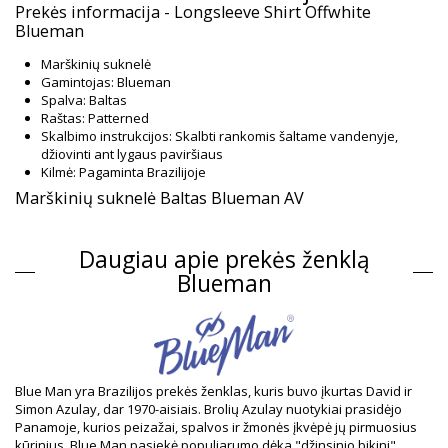
Prekės informacija - Longsleeve Shirt Offwhite
Blueman
Marškinių suknelė
Gamintojas: Blueman
Spalva: Baltas
Raštas: Patterned
Skalbimo instrukcijos: Skalbti rankomis šaltame vandenyje,
džiovinti ant lygaus paviršiaus
Kilmė: Pagaminta Brazilijoje
Marškinių suknelė Baltas Blueman AV
Sudėtis
Daugiau apie prekės ženklą
Sudėtis: 97%Viscose, 3% Elastane
Blueman
Informacija apie gaminį
Skyrius: Moterys, Marškinių suknelė
Į pakuotę įeina: 1 x Marškinių suknelė (Kiti priedai nepridedami)
HS CODE: 611430
SKU: 1981126186
EAN: S (7909780296968), M (7909780296975), L (7909780296982),
Blue Man yra Brazilijos prekės ženklas, kuris buvo įkurtas David ir
XL (7899918533600)
Simon Azulay, dar 1970-aisiais. Brolių Azulay nuotykiai prasidėjo
Tiekėjo nuoroda: PI.01.0373-019
Panamoje, kurios peizažai, spalvos ir žmonės įkvėpė jų pirmuosius
Svoris: 450g / 0.99lb / 15.87oz
kūrinius. Blue Man pasiekė populiarumo dėka "džinsinio bikini"