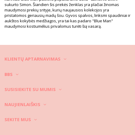
Raštas nėra tikslus, todėl gali skirtis, priklausomai nuo kirpimo
sukurto Simon. Šiandien šis prekės ženklas yra plačiai žinomas
Retušuotos nuotraukos
maudymosi prekių srityje, kurių naujausios kolekcijos yra
Skalbimo ir priežiūros
pristatomos geriausių madų šou. Gyvos spalvos, linksmi spaudiniai ir
aukštos kokybės medžiagos, yra tai kas padaro "Blue Man"
instrukcijos
maudymosi kostiumėlius privalomus turėti šią vasarą.
Priežiūros instrukcijos: Blueman Longsleeve Shirt
Offwhite
KLIENTŲ APTARNAVIMAS
BBS
SUSISIEKITE SU MUMIS
NAUJIENLAIŠKIS
SEKITE MUS