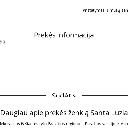
Pristatymas iš mūsų san
Prekės informacija
zia
Sudėtis
Daugiau apie prekės ženklą Santa Luzia
Informacija apie gaminį
oracijos iš šiaurės rytų Brazilijos regiono – Paraibos valstijoje. Auten