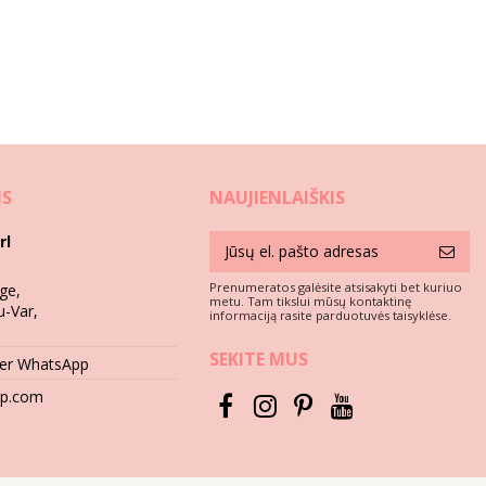
IS
NAUJIENLAIŠKIS
rl
Prenumeratos galėsite atsisakyti bet kuriuo
ge,
metu. Tam tikslui mūsų kontaktinę
u-Var,
informaciją rasite parduotuvės taisyklėse.
SEKITE MUS
per WhatsApp
hop.com