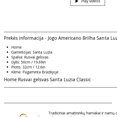
Play videos
Prekės informacija - Jogo Americano Brilha Santa Lu
Home
Gamintojas: Santa Luzia
Spalva: Rusvai gelsvas
Gylis: 50cm / 19.69in
Plotis: 32cm / 12.6in
Kilmė: Pagaminta Brazilijoje
Home Rusvai gelsvas Santa Luzia Classic
Sudėtis: 80% Organic/Bio Cotton, 20% Polyester
Skyrius: Unisex, Home
Tradiciniai amatininkų hamakai ir namų dek
Į pakuotę įeina: 1 x Home (Kiti priedai nepridedami)