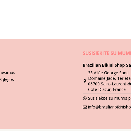
Skalbimo ir priežiūros instrukcijos
rilha
SUSISIEKITE SU MUM
Video
nta Luzia
Brazilian Bikini Shop Sa
anešimas
33 Allée George Sand
Domaine Jade, 1er éta
 Sąlygos
06700 Saint-Laurent-d
Cote D'azur, France
Susisiekite su mumis 
info@brazilianbikinis