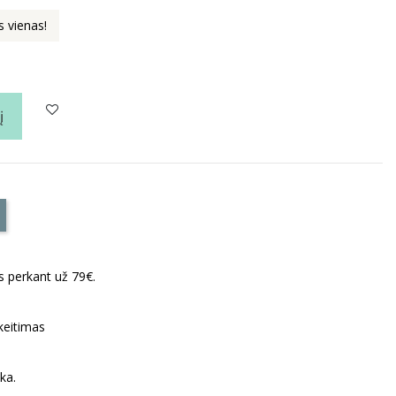
s vienas!
į
perkant už 79€.
eitimas
ka.