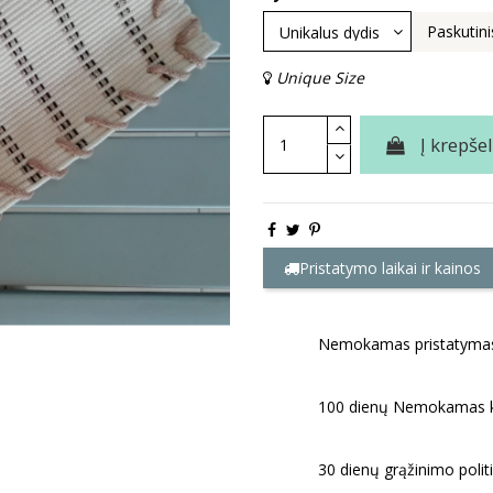
Paskutini
Unique Size
Į krepšel
Pristatymo laikai ir kainos
Nemokamas pristatymas 
100 dienų Nemokamas k
30 dienų grąžinimo politi