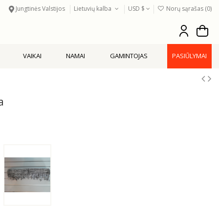
Jungtinės Valstijos
Lietuvių kalba
USD $
Norų sąrašas (
0
)
VAIKAI
NAMAI
GAMINTOJAS
PASIŪLYMAI
a