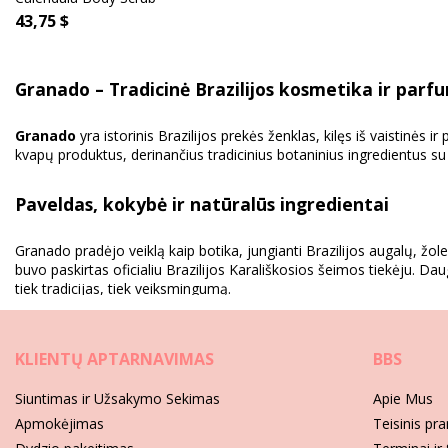
43,75 $
Granado – Tradicinė Brazilijos kosmetika ir parf
Granado
yra istorinis Brazilijos prekės ženklas, kilęs iš vaistinė
kvapų produktus, derinančius tradicinius botaninius ingredientus 
Paveldas, kokybė ir natūralūs ingredientai
Granado pradėjo veiklą kaip botika, jungianti Brazilijos augalų, žolel
buvo paskirtas oficialiu Brazilijos Karališkosios šeimos tiekėju. Daug
tiek tradicijas, tiek veiksmingumą.
Platus asmens priežiūros produktų asortimentas
KLIENTŲ APTARNAVIMAS
BBS
Šiandien Granado asortimentą sudaro kvapnūs muilai, kūno priežiūr
Siuntimas ir Užsakymo Sekimas
Apie Mus
kolekcijas, gerbdamas paveldą ir dėmesį detalėms, todėl jo produkt
Apmokėjimas
Teisinis pr