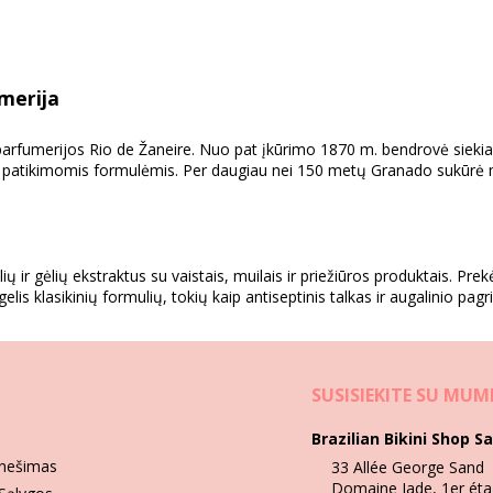
umerija
s ir parfumerijos Rio de Žaneire. Nuo pat įkūrimo 1870 m. bendrovė siek
su patikimomis formulėmis. Per daugiau nei 150 metų Granado sukūrė m
ių ir gėlių ekstraktus su vaistais, muilais ir priežiūros produktais. Pr
elis klasikinių formulių, tokių kaip antiseptinis talkas ir augalinio pagr
SUSISIEKITE SU MUM
os priemonės, odos priežiūra, kvepalai, namų kvapai ir dar daugiau. S
Brazilian Bikini Shop Sa
ai yra vertinami per kartas.
anešimas
33 Allée George Sand
Domaine Jade, 1er éta