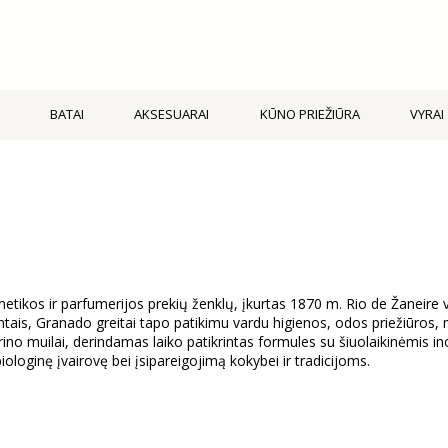
BATAI
AKSESUARAI
KŪNO PRIEŽIŪRA
VYRAI
metikos ir parfumerijos prekių ženklų, įkurtas 1870 m. Rio de Žaneire 
dientais, Granado greitai tapo patikimu vardu higienos, odos priežiūros
cerino muilai, derindamas laiko patikrintas formules su šiuolaikinėmis 
ologinę įvairovę bei įsipareigojimą kokybei ir tradicijoms.