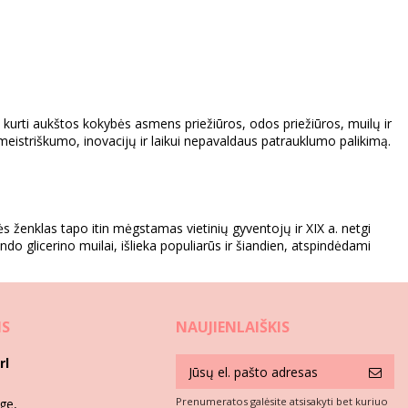
ia kurti aukštos kokybės asmens priežiūros, odos priežiūros, muilų ir
eistriškumo, inovacijų ir laikui nepavaldaus patrauklumo palikimą.
ekės ženklas tapo itin mėgstamas vietinių gyventojų ir XIX a. netgi
indo glicerino muilai, išlieka populiarūs ir šiandien, atspindėdami
IS
NAUJIENLAIŠKIS
iekdamas kokybės ir inovacijų, prekės ženklas toliau vysto savo
rl
Prenumeratos galėsite atsisakyti bet kuriuo
ge,