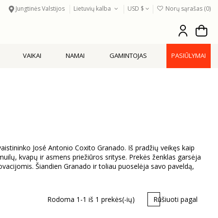
Jungtinės Valstijos
Lietuvių kalba
USD $
Norų sąrašas (
0
)
VAIKAI
NAMAI
GAMINTOJAS
PASIŪLYMAI
vaistininko José Antonio Coxito Granado. Iš pradžių veikęs kaip
, muilų, kvapų ir asmens priežiūros srityse. Prekės ženklas garsėja
inovacijomis. Šiandien Granado ir toliau puoselėja savo paveldą,
Rodoma 1-1 iš 1 prekės(-ių)
Rūšiuoti pagal