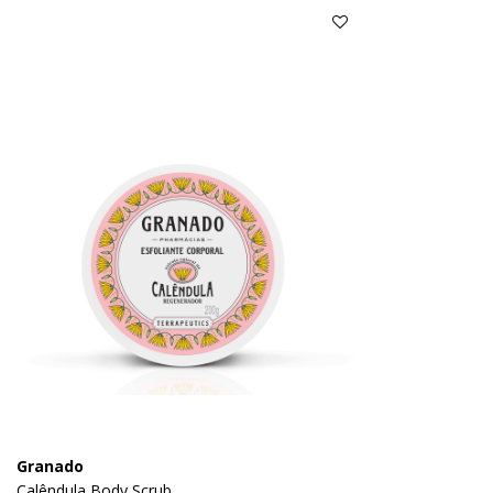
Granado
Calêndula Body Scrub