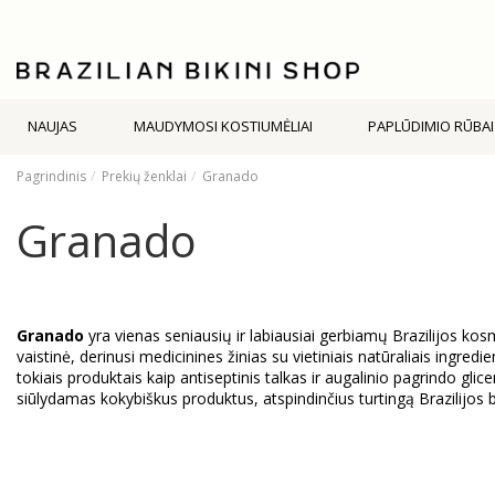
NAUJAS
MAUDYMOSI KOSTIUMĖLIAI
PAPLŪDIMIO RŪBAI
Pagrindinis
Prekių ženklai
Granado
Granado
Granado
yra vienas seniausių ir labiausiai gerbiamų Brazilijos kos
vaistinė, derinusi medicinines žinias su vietiniais natūraliais ingre
tokiais produktais kaip antiseptinis talkas ir augalinio pagrindo gli
siūlydamas kokybiškus produktus, atspindinčius turtingą Brazilijos bi