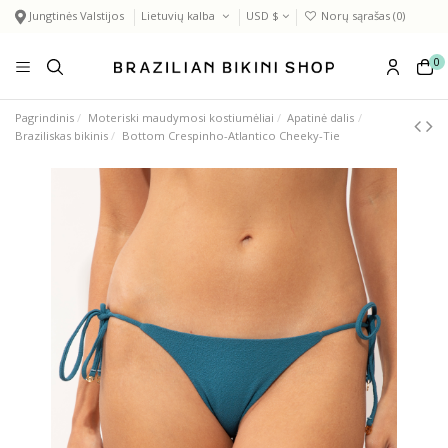
Jungtinės Valstijos
Lietuvių kalba
USD $
Norų sąrašas (
0
)
0
Pagrindinis
Moteriski maudymosi kostiumėliai
Apatinė dalis
Braziliskas bikinis
Bottom Crespinho-Atlantico Cheeky-Tie