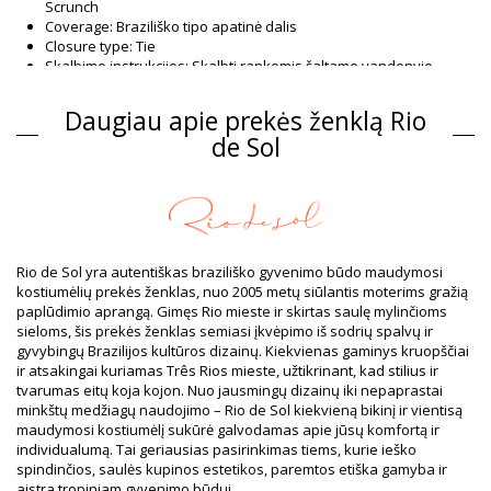
Scrunch
Coverage: Braziliško tipo apatinė dalis
Closure type: Tie
Skalbimo instrukcijos: Skalbti rankomis šaltame vandenyje,
džiovinti ant lygaus paviršiaus
Closure type: Tie
Daugiau apie prekės ženklą Rio
Kilmė: Pagaminta Brazilijoje
de Sol
Apatinė dalis Mėlynas Rio de Sol SPRING
Sudėtis
Sudėtis: 84% Biodegradable Nylon (AMNI SOUL ECO), 16%
Spandex (LYCRA) - OEKO-TEX - Chlorine Resistant
Pamušalas: 84% Biodegradable Nylon (AMNI SOUL ECO), 16%
Rio de Sol yra autentiškas braziliško gyvenimo būdo maudymosi
Spandex (LYCRA) - OEKO-TEX - Chlorine Resistant
kostiumėlių prekės ženklas, nuo 2005 metų siūlantis moterims gražią
UV Protection: UPF 50+
paplūdimio aprangą. Gimęs Rio mieste ir skirtas saulę mylinčioms
Informacija apie gaminį
sieloms, šis prekės ženklas semiasi įkvėpimo iš sodrių spalvų ir
gyvybingų Brazilijos kultūros dizainų. Kiekvienas gaminys kruopščiai
Skyrius: Moterys, Apatinė dalis
ir atsakingai kuriamas Três Rios mieste, užtikrinant, kad stilius ir
Į pakuotę įeina: 1 x Apatinė dalis (Kiti priedai nepridedami)
tvarumas eitų koja kojon. Nuo jausmingų dizainų iki nepaprastai
HS CODE: 6112.41.0010
minkštų medžiagų naudojimo – Rio de Sol kiekvieną bikinį ir vientisą
SKU: 1981126708
maudymosi kostiumėlį sukūrė galvodamas apie jūsų komfortą ir
EAN: XS (7899810437853), S (7899810437860), M (7899810437877),
individualumą. Tai geriausias pasirinkimas tiems, kurie ieško
L (7899810437884), XL (7899810437891)
spindinčios, saulės kupinos estetikos, paremtos etiška gamyba ir
Svoris: 45g / 0.1lb / 1.59oz
aistra tropiniam gyvenimo būdui.