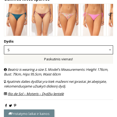
Dydis
Paskutinis vienas!
Beatriz is wearing a size S. Model's Measurements: Height 176cm,
Bust: 79cm, Hips 95.5cm, Waist 60cm
Apatinės dalies dydžiai yra kiek mažesni nei įprastai. Jei abejojate,
rekomenduojame užsakyti didesnį dydį.
Rio de Sol – Moteris – Dydžių lentelė
Pristatymo laikai ir kainos