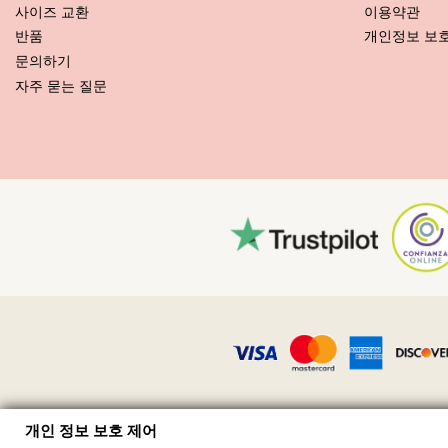
사이즈 교환
이용약관
반품
개인정보 보
관리 안내 사항: Rio de Sol Top Shimmer-Desejo Frufr
문의하기
새로운 비키니를 오래 사용하시고 싶으세요? 비키니를 잘 관리하는 방법
자주 묻는 질문
우선: 거친 표면에 닿지 않도록 하세요. 앉거나 눕게 되면 타월을 항상 
다.
세탁 방법? 비키니를 매번 사용한 후, 바닷물이 아닌 청결한 물에 헹구
비누도 좋지만 수영복 세탁 전용 제품이 더 좋습니다.
비치 백이나 파우치 안에 든 젖은 수영복을 꺼내야 한다는 것을 항상 기
주 또는 주름 장식 등과 같은 장식품이 있으면 세탁할 때 문지르기, 비
수영복에 얼룩이 묻으면, 마르지 않았을 때 가볍게 쳐내세요. 얼룩이 
어떻게 건조시키나요? 직사 일광에 두면 절대로 안 됩니다. 타월을 깔고
직사 일광에 노출시키면 컬러가 날아갑니다. 건조기를 사용하면 절대로
천에 박힌 작은 모래 알갱이는 어떻게 빼내는가요? 헤어드라이어를 저
개인 정보 보호 제어