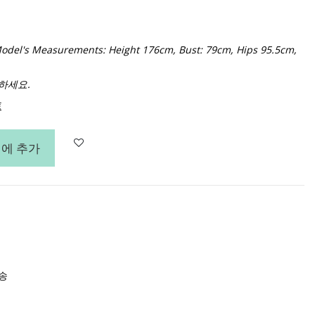
. Model's Measurements: Height 176cm, Bust: 79cm, Hips 95.5cm,
하세요.
트
에 추가
배송