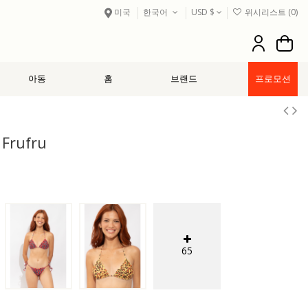
미국
한국어
USD $
위시리스트 (
0
)
아동
홈
브랜드
프로모션
 Frufru
65