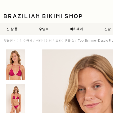
신 상 품
수영복
비치웨어
신발
첫화면
여성 수영복
비키니 상의
트라이앵글 탑
Top Shimmer-Desejo Fru