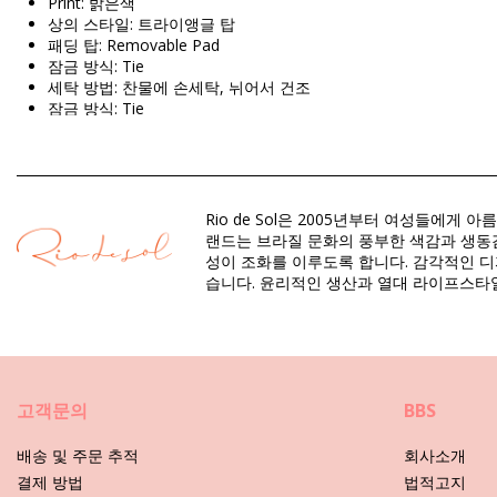
Print: 밝은색
상의 스타일: 트라이앵글 탑
패딩 탑: Removable Pad
잠금 방식: Tie
세탁 방법: 찬물에 손세탁, 뉘어서 건조
잠금 방식: Tie
Origin: 브라질산
비키니 상의 빨간 Rio de Sol SPRING
Rio de Sol은 2005년부터 여성들
소재 구성: 84% Biodegradable Nylon (AMNI SOUL ECO), 16% Spa
랜드는 브라질 문화의 풍부한 색감과 생동감
안감: 84% Biodegradable Nylon (AMNI SOUL ECO), 16% Spandex
성이 조화를 이루도록 합니다. 감각적인 디
자외선 차단: UPF 50+
습니다. 윤리적인 생산과 열대 라이프스타
구분: 여성, 비키니 상의
패키지 포함 항목: 1 x 비키니 상의 (포함되지 않는 다른 액세서리)
HS CODE: 6112.41.0010
SKU: 1981125763
고객문의
BBS
EAN: XS (7899810420954), S (7899810420961), M (789981042
중량: 55g / 0.12lb / 1.94oz
배송 및 주문 추적
회사소개
프린트는 동일하지 않으며 컷에 따라 다를 수 있습니다
결제 방법
법적고지
보정한 사진