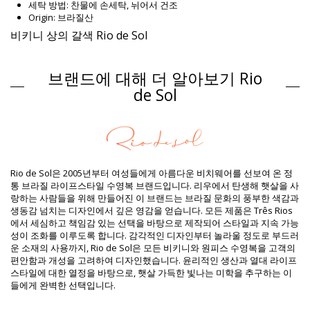
세탁 방법: 찬물에 손세탁, 뉘어서 건조
Origin: 브라질산
비키니 상의 갈색 Rio de Sol
소재 구성
브랜드에 대해 더 알아보기 Rio
소재 구성: 84% Polyamide, 16% Elastane - OEKO-TEX - Chlorine
Resistant
de Sol
안감: 84% Polyamide, 16% Elastane - Oeko-Tex
자외선 차단: UPF 50+
제품 정보
구분: 여성, 비키니 상의
패키지 포함 항목: 1 x 비키니 상의 (포함되지 않는 다른 액세서리)
Rio de Sol은 2005년부터 여성들에게 아름다운 비치웨어를 선보여 온 정
HS CODE: 6112.41.0010
통 브라질 라이프스타일 수영복 브랜드입니다. 리우에서 탄생해 햇살을 사
SKU: 1981121280
랑하는 사람들을 위해 만들어진 이 브랜드는 브라질 문화의 풍부한 색감과
EAN: XS (7899810299208), S (7899810299215), M (7899810299222),
생동감 넘치는 디자인에서 깊은 영감을 얻습니다. 모든 제품은 Três Rios
L (7899810299239), XL (7899810299246)
에서 세심하고 책임감 있는 선택을 바탕으로 제작되어 스타일과 지속 가능
중량: 55g / 0.12lb / 1.94oz
성이 조화를 이루도록 합니다. 감각적인 디자인부터 놀라울 정도로 부드러
프린트는 동일하지 않으며 컷에 따라 다를 수 있습니다
운 소재의 사용까지, Rio de Sol은 모든 비키니와 원피스 수영복을 고객의
보정한 사진
편안함과 개성을 고려하여 디자인했습니다. 윤리적인 생산과 열대 라이프
세탁 및 관리 안내
스타일에 대한 열정을 바탕으로, 햇살 가득한 빛나는 미학을 추구하는 이
관리 안내 사항: Rio de Sol Top Nocciola Bandeau-Reto
들에게 완벽한 선택입니다.
새로운 비키니를 오래 사용하시고 싶으세요? 비키니를 잘 관리하는 방법