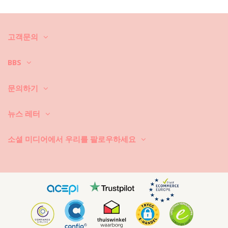
을 알려 드리겠습니다. 비키니를 1년만 입고 버릴 것이 아니라면 고급 소재
를 선택하셔야 합니다. 그러면, 몇 년 동안 어떻게 관리할까요?
우선: 거친 표면에 닿지 않도록 하세요. 앉거나 눕게 되면 타월을 항상 깔아
고객문의
놓으세요. 콘크리트, 돌 (예를 들어, 수영장 모서리), 나무 조각 등과 같은 표
면에 직접 닿게 되면 수영복의 부드러운 직물은 금세 손상됩니다.
BBS
세탁 방법? 비키니를 매번 사용한 후, 바닷물이 아닌 청결한 물에 헹구세
요. 항상 손세탁하시기 바랍니다. 찌든 때 제거제와 같은 강력한 세제는 절
대로 사용하지 마세요. 연한 천에 사용하는 세제를 사용하세요. 일반 비누
문의하기
도 좋지만 수영복 세탁 전용 제품이 더 좋습니다.
뉴스 레터
비치 백이나 파우치 안에 든 젖은 수영복을 꺼내야 한다는 것을 항상 기억
하세요. 젖은 상태에서 접거나 말아서 오래 두면 절대로 안 됩니다. 왜 그럴
까요? 인쇄 무늬와 패턴이 탈색됩니다. 그리고, 비키니에 보석, 진주 또는
소셜 미디어에서 우리를 팔로우하세요
주름 장식 등과 같은 장식품이 있으면 세탁할 때 문지르기, 비틀기, 당기기
를 하지 마시기 바랍니다.
수영복에 얼룩이 묻으면, 마르지 않았을 때 가볍게 쳐내세요. 얼룩이 마른
경우에는 긁어 내려고 하지 마세요. 수영복의 염색이 손상될 수 있습니다.
가까운 세탁소에 문의하시기 바랍니다.
어떻게 건조시키나요? 직사 일광에 두면 절대로 안 됩니다. 타월을 깔고 비
키니 또는 수영복을 그 위에 놓으세요. 조심스럽게 둘둘 말아서 대충 물기
를 빼내세요. 타월 위에 다시 펴 놓고 그늘 아래에서 건조시키세요. 직사 일
광에 노출시키면 컬러가 날아갑니다. 건조기를 사용하면 절대로 안 됩니