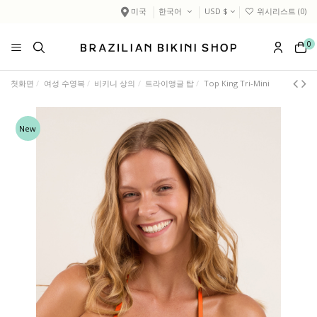
미국
한국어
USD $
위시리스트 (
0
)
0
첫화면
여성 수영복
비키니 상의
트라이앵글 탑
Top King Tri-Mini
New