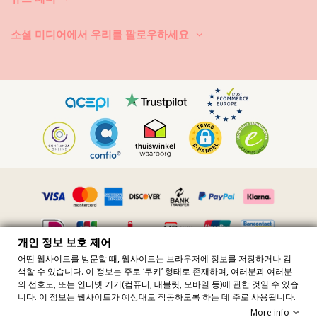
까요? 인쇄 무늬와 패턴이 탈색됩니다. 그리고, 비키니에 보석, 진주 또는
주름 장식 등과 같은 장식품이 있으면 세탁할 때 문지르기, 비틀기, 당기기
소셜 미디어에서 우리를 팔로우하세요
를 하지 마시기 바랍니다.
수영복에 얼룩이 묻으면, 마르지 않았을 때 가볍게 쳐내세요. 얼룩이 마른
경우에는 긁어 내려고 하지 마세요. 수영복의 염색이 손상될 수 있습니다.
가까운 세탁소에 문의하시기 바랍니다.
어떻게 건조시키나요? 직사 일광에 두면 절대로 안 됩니다. 타월을 깔고 비
키니 또는 수영복을 그 위에 놓으세요. 조심스럽게 둘둘 말아서 대충 물기
를 빼내세요. 타월 위에 다시 펴 놓고 그늘 아래에서 건조시키세요. 직사 일
광에 노출시키면 컬러가 날아갑니다. 건조기를 사용하면 절대로 안 됩니
다.
천에 박힌 작은 모래 알갱이는 어떻게 빼내는가요? 헤어드라이어를 저온
송풍으로 사용하여 모래를 불어 내세요.
개인 정보 보호 제어
어떤 웹사이트를 방문할 때, 웹사이트는 브라우저에 정보를 저장하거나 검
색할 수 있습니다. 이 정보는 주로 ‘쿠키’ 형태로 존재하며, 여러분과 여러분
모든 가격에는 VAT 포함 · VAT 번호 FR36509778270 · 판권 소유 ©2023
의 선호도, 또는 인터넷 기기(컴퓨터, 태블릿, 모바일 등)에 관한 것일 수 있습
Brazilian Bikini Shop
니다. 이 정보는 웹사이트가 예상대로 작동하도록 하는 데 주로 사용됩니다.
Site protected by reCAPTCHA.
Privacy
-
Terms
More info
장바구니에 추가