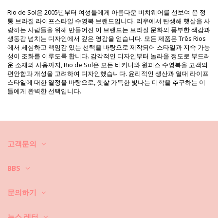
구분: 여성, 비키니 상의
Rio de Sol은 2005년부터 여성들에게 아름다운 비치웨어를 선보여 온 정
패키지 포함 항목: 1 x 비키니 상의 (포함되지 않는 다른 액세서리)
통 브라질 라이프스타일 수영복 브랜드입니다. 리우에서 탄생해 햇살을 사
HS CODE: 6112.41.0010
랑하는 사람들을 위해 만들어진 이 브랜드는 브라질 문화의 풍부한 색감과
SKU: 1981127966
생동감 넘치는 디자인에서 깊은 영감을 얻습니다. 모든 제품은 Três Rios
EAN: S (7899810479860), M (7899810479853), L (7899810479723)
에서 세심하고 책임감 있는 선택을 바탕으로 제작되어 스타일과 지속 가능
중량: 55g / 0.12lb / 1.94oz
성이 조화를 이루도록 합니다. 감각적인 디자인부터 놀라울 정도로 부드러
보정한 사진
운 소재의 사용까지, Rio de Sol은 모든 비키니와 원피스 수영복을 고객의
세탁 및 관리 안내
편안함과 개성을 고려하여 디자인했습니다. 윤리적인 생산과 열대 라이프
관리 안내 사항: Rio de Sol Top King Tri-Mini
스타일에 대한 열정을 바탕으로, 햇살 가득한 빛나는 미학을 추구하는 이
들에게 완벽한 선택입니다.
새로운 비키니를 오래 사용하시고 싶으세요? 비키니를 잘 관리하는 방법
을 알려 드리겠습니다. 비키니를 1년만 입고 버릴 것이 아니라면 고급 소재
를 선택하셔야 합니다. 그러면, 몇 년 동안 어떻게 관리할까요?
우선: 거친 표면에 닿지 않도록 하세요. 앉거나 눕게 되면 타월을 항상 깔아
놓으세요. 콘크리트, 돌 (예를 들어, 수영장 모서리), 나무 조각 등과 같은 표
고객문의
면에 직접 닿게 되면 수영복의 부드러운 직물은 금세 손상됩니다.
세탁 방법? 비키니를 매번 사용한 후, 바닷물이 아닌 청결한 물에 헹구세
BBS
요. 항상 손세탁하시기 바랍니다. 찌든 때 제거제와 같은 강력한 세제는 절
대로 사용하지 마세요. 연한 천에 사용하는 세제를 사용하세요. 일반 비누
도 좋지만 수영복 세탁 전용 제품이 더 좋습니다.
문의하기
비치 백이나 파우치 안에 든 젖은 수영복을 꺼내야 한다는 것을 항상 기억
뉴스 레터
하세요. 젖은 상태에서 접거나 말아서 오래 두면 절대로 안 됩니다. 왜 그럴