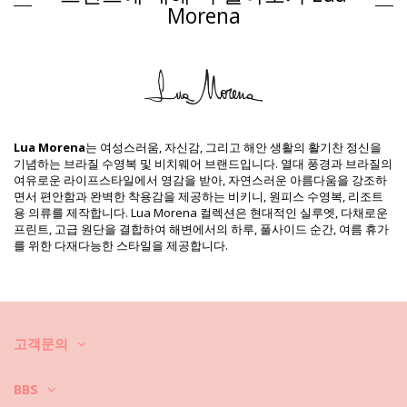
Morena
Composition: 87% Polyamide, 13% Elastane
Lining: 88% Polyamide, 12% Elastane
제품 정보
구분: 여성, 원피스 수영복
패키지 포함 항목: 1 x 원피스 수영복 (포함되지 않는 다른 액세서리)
HS CODE: 6112.41.0010
SKU: 1981123267
Lua Morena
는 여성스러움, 자신감, 그리고 해안 생활의 활기찬 정신을
EAN: XS (7899818620967), S (7899670743712), M (7899670743781),
기념하는 브라질 수영복 및 비치웨어 브랜드입니다. 열대 풍경과 브라질의
L (7899670743866), XL (7899670743941)
여유로운 라이프스타일에서 영감을 받아, 자연스러운 아름다움을 강조하
공급업체 참고: 31351042
면서 편안함과 완벽한 착용감을 제공하는 비키니, 원피스 수영복, 리조트
중량: 115g / 0.25lb / 4.06oz
용 의류를 제작합니다. Lua Morena 컬렉션은 현대적인 실루엣, 다채로운
프린트는 동일하지 않으며 컷에 따라 다를 수 있습니다
프린트, 고급 원단을 결합하여 해변에서의 하루, 풀사이드 순간, 여름 휴가
보정한 사진
를 위한 다재다능한 스타일을 제공합니다.
세탁 및 관리 안내
관리 안내 사항: Lua Morena Sicilia Aurum
새로운 비키니를 오래 사용하시고 싶으세요? 비키니를 잘 관리하는 방법
을 알려 드리겠습니다. 비키니를 1년만 입고 버릴 것이 아니라면 고급 소재
를 선택하셔야 합니다. 그러면, 몇 년 동안 어떻게 관리할까요?
고객문의
우선: 거친 표면에 닿지 않도록 하세요. 앉거나 눕게 되면 타월을 항상 깔아
BBS
놓으세요. 콘크리트, 돌 (예를 들어, 수영장 모서리), 나무 조각 등과 같은 표
면에 직접 닿게 되면 수영복의 부드러운 직물은 금세 손상됩니다.