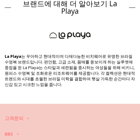
브랜드에 대해 더 알아보기 La
Composition: 84% Polyester, 16% Elastane
제품 정보
Playa
구분: 여성, 스커트
패키지 포함 항목: 1 x 스커트 (포함되지 않는 다른 액세서리)
HS CODE: 611430
SKU: 1981116624
EAN: XS (7899918239571), S (7899670448815), M (7899670448822),
L (7899670448839), XL (7899670448846), XXL (7899670448853),
XXXL (7899670448860)
La Playa
는 우아하고 현대적이며 다재다능한 비치웨어로 유명한 브라질
공급업체 참고: 3402130
수영복 브랜드입니다. 편안함, 고급 소재, 몸매를 돋보이게 하는 실루엣에
중량: 95g / 0.21lb / 3.35oz
중점을 둔 La Playa는 스타일과 세련됨을 중시하는 여성들을 위해 비키니,
프린트는 동일하지 않으며 컷에 따라 다를 수 있습니다
원피스 수영복 및 조화로운 리조트웨어를 제공합니다. 각 컬렉션은 현대적
보정한 사진
트렌드와 시대를 초월한 브라질 미학을 결합하여 햇살 가득한 순간마다 자
세탁 및 관리 안내
신감 있고 시크한 느낌을 줍니다.
관리 안내 사항: La Playa Shorts Solar
비치웨어는 어떻게 관리하세요?
시즌 동안 비키니 또는 수영복 뿐만 아니라 드레스, 스커트, 쇼트 코트, 반
고객문의
바지 등을 사용하십니다. 청결하고 멋진 형태를 어떻게 유지하세요?
BBS
1. 모래를 항상 잘 털어 내세요. 해변에서 최대한 확실하게 털어 주세요, 집