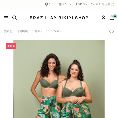
미국
한국어
USD $
위시리스트 (
0
)
0
첫화면
비치웨어
스커트
Shorts Solar
-60%