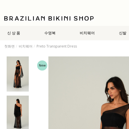
신 상 품
수영복
비치웨어
신발
첫화면
비치웨어
Preto Transparent Dress
New