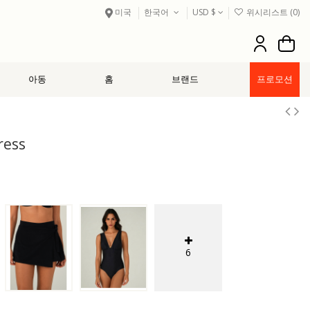
미국
한국어
USD $
위시리스트 (
0
)
아동
홈
브랜드
프로모션
ress
6