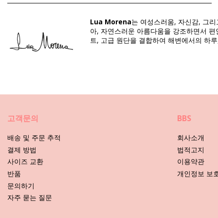
구분: 여성, 맥시 드레스들
Lua Morena
는 여성스러움, 자신감, 그
패키지 포함 항목: 1 x 맥시 드레스들 (포함되지 않는 다른 액세서
아, 자연스러운 아름다움을 강조하면서 편안
HS CODE: 611430
트, 고급 원단을 결합하여 해변에서의 하루
SKU: 1981128532
EAN: 원 사이즈 (7899670855965)
공급업체 참고: 4125302
중량: 600g / 1.32lb / 21.16oz
보정한 사진
관리 안내 사항: Lua Morena Preto Transparent Dress
고객문의
BBS
비치웨어는 어떻게 관리하세요?
배송 및 주문 추적
회사소개
결제 방법
법적고지
시즌 동안 비키니 또는 수영복 뿐만 아니라 드레스, 스커트, 쇼트 코트
사이즈 교환
이용약관
반품
개인정보 보
1. 모래를 항상 잘 털어 내세요. 해변에서 최대한 확실하게 털어 주세
문의하기
자주 묻는 질문
2. 비치웨어를 오랜 시간 축축한 상태에서 둘둘 말아놓지 마세요. 왜 