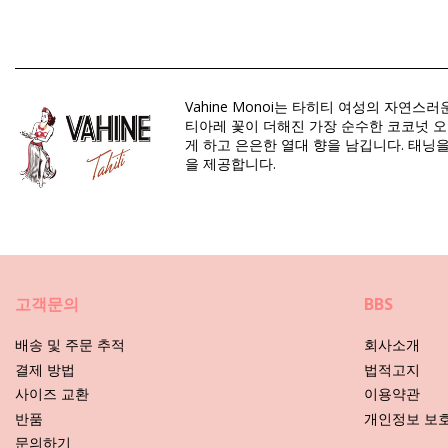
Composition: 91% Monoi AO
UV Protection: SPF 6
구분: Unisex, 기프트 세트 &amp; 키트
Vahine Monoi는 타히티 여성의 자연
패키지 포함 항목: 1 x 기프트 세트 &amp; 키트 (포함되지 않는 
티아레 꽃이 더해진 가장 순수한 코코넛 오
HS CODE: 330499
게 하고 은은한 열대 향을 남깁니다. 태닝을
SKU: 198206
을 제공합니다.
EAN: 원 사이즈 (3342419935144)
공급업체 참고: PPACK 6*30 VTT
중량: 180g / 0.4lb / 6.35oz
보정한 사진
관리 안내 사항: Vahine Pack Monoi Tiare Vahine 6*30
고객문의
BBS
배송 및 주문 추적
회사소개
결제 방법
법적고지
사이즈 교환
이용약관
반품
개인정보 보
문의하기