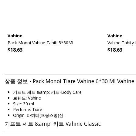
Vahine
Vahine
Pack Monoi Vahine Tahiti 5*30Ml
Vahine Tahity
$18.63
$18.63
상품 정보 - Pack Monoi Tiare Vahine 6*30 Ml Vahine
기프트 세트 &amp; 키트-Body Care
브랜드: Vahine
Size: 30 ml
Perfume: Tiare
Origin: 타히티(프랑스령)산
기프트 세트 &amp; 키트 Vahine Classic