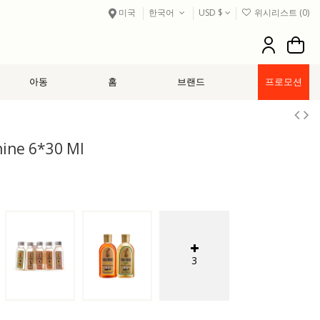
미국
한국어
USD $
위시리스트 (
0
)
아동
홈
브랜드
프로모션
hine 6*30 Ml
3