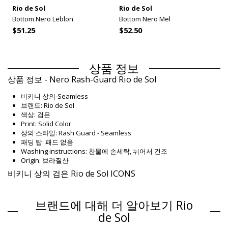
Rio de Sol
Rio de Sol
Bottom Nero Leblon
Bottom Nero Mel
$51.25
$52.50
상품 정보
상품 정보 - Nero Rash-Guard Rio de Sol
비키니 상의-Seamless
브랜드: Rio de Sol
색상: 검은
Print: Solid Color
상의 스타일: Rash Guard - Seamless
패딩 탑: 패드 없음
Washing instructions: 찬물에 손세탁, 뉘어서 건조
Origin: 브라질산
비키니 상의 검은 Rio de Sol ICONS
Composition
브랜드에 대해 더 알아보기 Rio
Composition: 84% Biodegradable Nylon (AMNI SOUL ECO), 16%
Spandex (LYCRA) - OEKO-TEX - Chlorine Resistant
de Sol
Lining: 84% Polyamide, 16% Elastane - Oeko-Tex