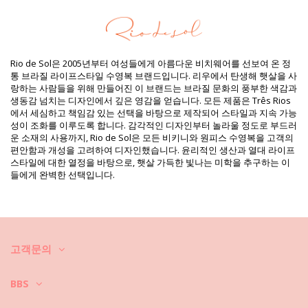
UV Protection: UPF 50+
제품 정보
구분: 여성, 비키니 상의
패키지 포함 항목: 1 x 비키니 상의 (포함되지 않는 다른 액세서리)
Rio de Sol은 2005년부터 여성들에게 아름다운 비치웨어를 선보여 온 정
HS CODE: 6112.41.0010
통 브라질 라이프스타일 수영복 브랜드입니다. 리우에서 탄생해 햇살을 사
SKU: 1981119069
랑하는 사람들을 위해 만들어진 이 브랜드는 브라질 문화의 풍부한 색감과
EAN: XS (7899810266446), S (7899810266453), M (7899810266460),
생동감 넘치는 디자인에서 깊은 영감을 얻습니다. 모든 제품은 Três Rios
L (7899810266477), XL (7899810266484)
에서 세심하고 책임감 있는 선택을 바탕으로 제작되어 스타일과 지속 가능
중량: 55g / 0.12lb / 1.94oz
성이 조화를 이루도록 합니다. 감각적인 디자인부터 놀라울 정도로 부드러
보정한 사진
운 소재의 사용까지, Rio de Sol은 모든 비키니와 원피스 수영복을 고객의
세탁 및 관리 안내
편안함과 개성을 고려하여 디자인했습니다. 윤리적인 생산과 열대 라이프
관리 안내 사항: Rio de Sol Nero Rash-Guard
스타일에 대한 열정을 바탕으로, 햇살 가득한 빛나는 미학을 추구하는 이
들에게 완벽한 선택입니다.
새로운 비키니를 오래 사용하시고 싶으세요? 비키니를 잘 관리하는 방법
을 알려 드리겠습니다. 비키니를 1년만 입고 버릴 것이 아니라면 고급 소재
를 선택하셔야 합니다. 그러면, 몇 년 동안 어떻게 관리할까요?
우선: 거친 표면에 닿지 않도록 하세요. 앉거나 눕게 되면 타월을 항상 깔아
놓으세요. 콘크리트, 돌 (예를 들어, 수영장 모서리), 나무 조각 등과 같은 표
고객문의
면에 직접 닿게 되면 수영복의 부드러운 직물은 금세 손상됩니다.
세탁 방법? 비키니를 매번 사용한 후, 바닷물이 아닌 청결한 물에 헹구세
BBS
요. 항상 손세탁하시기 바랍니다. 찌든 때 제거제와 같은 강력한 세제는 절
대로 사용하지 마세요. 연한 천에 사용하는 세제를 사용하세요. 일반 비누