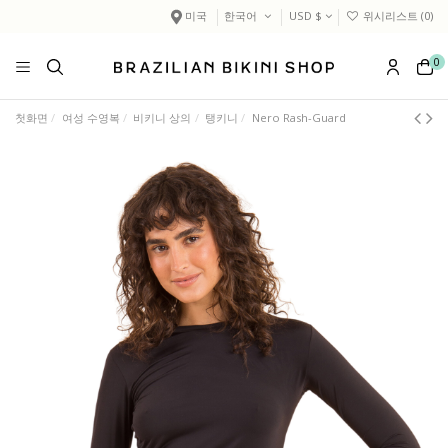
미국
한국어
USD $
위시리스트 (
0
)
0
첫화면
여성 수영복
비키니 상의
탱키니
Nero Rash-Guard