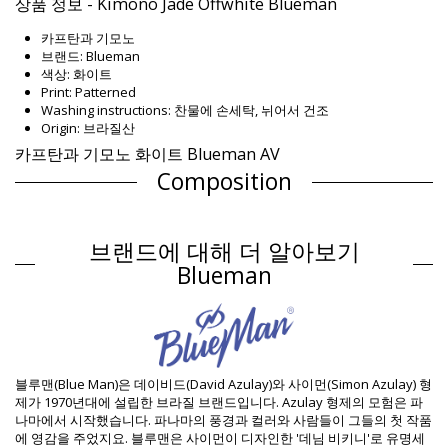
상품 정보 - Kimono Jade Offwhite Blueman
카프탄과 기모노
브랜드: Blueman
색상: 화이트
Print: Patterned
Washing instructions: 찬물에 손세탁, 뉘어서 건조
Origin: 브라질산
카프탄과 기모노 화이트 Blueman AV
Composition
Composition: 100% Cotton
제품 정보
브랜드에 대해 더 알아보기
구분: 여성, 카프탄과 기모노
Blueman
패키지 포함 항목: 1 x 카프탄과 기모노 (포함되지 않는 다른 액세서
리)
HS CODE: 611430
SKU: 1981126187
EAN: S (7909780281230), M (7909780281247), L (7909780281254),
XL (7909780281261)
블루맨(Blue Man)은 데이비드(David Azulay)와 사이먼(Simon Azulay) 형
프린트 참고: BLM AV25 OFFWHITE
제가 1970년대에 설립한 브라질 브랜드입니다. Azulay 형제의 모험은 파
공급업체 참고: PC.14.0100-019
나마에서 시작했습니다. 파나마의 풍경과 컬러와 사람들이 그들의 첫 작품
중량: 450g / 0.99lb / 15.87oz
에 영감을 주었지요. 블루맨은 사이먼이 디자인한 '데님 비키니'로 유명세