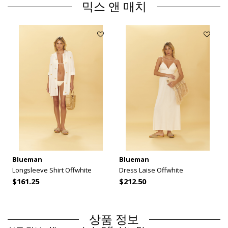
믹스 앤 매치
Blueman
Blueman
Longsleeve Shirt Offwhite
Dress Laise Offwhite
$161.25
$212.50
상품 정보