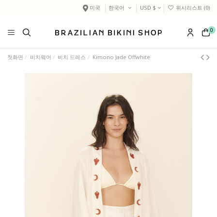
미국
한국어
USD $
위시리스트 (
0
)
0
첫화면
비치웨어
비치 드레스
Kimono Jade Offwhite