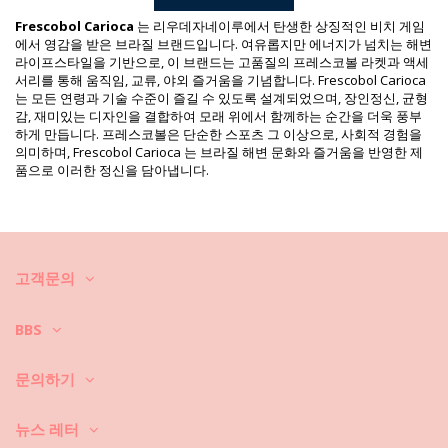
중량: 450g / 0.99lb / 15.87oz
프린트는 동일하지 않으며 컷에 따라 다를 수 있습니다
Frescobol Carioca
는 리우데자네이루에서 탄생한 상징적인 비치 게임
보정한 사진
에서 영감을 받은 브라질 브랜드입니다. 여유롭지만 에너지가 넘치는 해변
세탁 및 관리 안내
라이프스타일을 기반으로, 이 브랜드는 고품질의 프레스코볼 라켓과 액세
서리를 통해 움직임, 교류, 야외 즐거움을 기념합니다. Frescobol Carioca
관리 안내 사항: Frescobol Carioca Ipanema Neoprene
는 모든 연령과 기술 수준이 즐길 수 있도록 설계되었으며, 장인정신, 균형
Bat Case Sky Blue
감, 재미있는 디자인을 결합하여 모래 위에서 함께하는 순간을 더욱 풍부
모래를 털어내세요.
하게 만듭니다. 프레스코볼은 단순한 스포츠 그 이상으로, 사회적 경험을
의미하며, Frescobol Carioca 는 브라질 해변 문화와 즐거움을 반영한 제
플라스틱 가방은 비누와 따뜻한 물을 사용하여 세탁하세요.
품으로 이러한 정신을 담아냅니다.
직물 가방은 진공 청소기로 모래를 턴 후, 사용 안내 레이블에 따라 손세탁
또는 세탁기를 사용하세요.
밀짚 가방은 브러시로 먼지를 털고, 옥수수 녹말이나 활석 분말을 사용하
여 기름기 얼룩을 제거하세요. 다른 얼룩은 천과 물 그리고 과산화수소를
고객문의
사용하세요.
BBS
그늘 아래에서 건조하세요.
문의하기
뉴스 레터