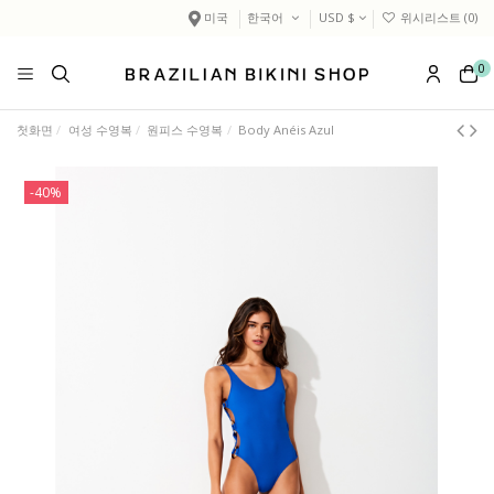
미국
한국어
USD $
위시리스트 (
0
)
0
첫화면
여성 수영복
원피스 수영복
Body Anéis Azul
-40%