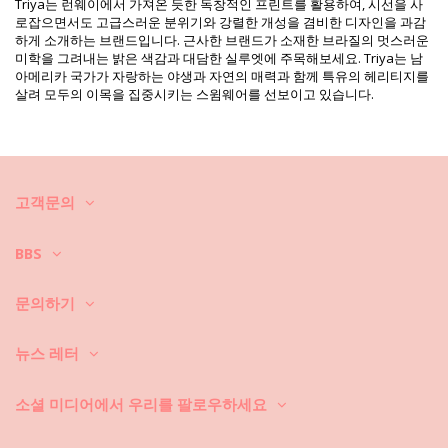
프린트 참고: TRIYA HIV2021 AZUL
Triya는 런웨이에서 가져온 듯한 독창적인 프린트를 활용하여, 시선을 사
공급업체 참고: I21M26LA
로잡으면서도 고급스러운 분위기와 강렬한 개성을 겸비한 디자인을 과감
중량: 115g / 0.25lb / 4.06oz
하게 소개하는 브랜드입니다. 근사한 브랜드가 소재한 브라질의 멋스러운
보정한 사진
미학을 그려내는 밝은 색감과 대담한 실루엣에 주목해보세요. Triya는 남
아메리카 국가가 자랑하는 야생과 자연의 매력과 함께 특유의 헤리티지를
세탁 및 관리 안내
살려 모두의 이목을 집중시키는 스윔웨어를 선보이고 있습니다.
관리 안내 사항: Triya Body Anéis Azul
새로운 비키니를 오래 사용하시고 싶으세요? 비키니를 잘 관리하는 방법
을 알려 드리겠습니다. 비키니를 1년만 입고 버릴 것이 아니라면 고급 소재
를 선택하셔야 합니다. 그러면, 몇 년 동안 어떻게 관리할까요?
고객문의
우선: 거친 표면에 닿지 않도록 하세요. 앉거나 눕게 되면 타월을 항상 깔아
놓으세요. 콘크리트, 돌 (예를 들어, 수영장 모서리), 나무 조각 등과 같은 표
면에 직접 닿게 되면 수영복의 부드러운 직물은 금세 손상됩니다.
BBS
세탁 방법? 비키니를 매번 사용한 후, 바닷물이 아닌 청결한 물에 헹구세
요. 항상 손세탁하시기 바랍니다. 찌든 때 제거제와 같은 강력한 세제는 절
문의하기
대로 사용하지 마세요. 연한 천에 사용하는 세제를 사용하세요. 일반 비누
도 좋지만 수영복 세탁 전용 제품이 더 좋습니다.
뉴스 레터
비치 백이나 파우치 안에 든 젖은 수영복을 꺼내야 한다는 것을 항상 기억
하세요. 젖은 상태에서 접거나 말아서 오래 두면 절대로 안 됩니다. 왜 그럴
까요? 인쇄 무늬와 패턴이 탈색됩니다. 그리고, 비키니에 보석, 진주 또는
소셜 미디어에서 우리를 팔로우하세요
주름 장식 등과 같은 장식품이 있으면 세탁할 때 문지르기, 비틀기, 당기기
를 하지 마시기 바랍니다.