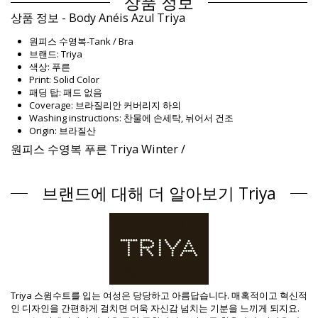
상품 정보
상품 정보 - Body Anéis Azul Triya
원피스 수영복-Tank / Bra
브랜드: Triya
색상: 푸른
Print: Solid Color
패딩 탑: 패드 없음
Coverage: 브라질리안 커버리지 하의
Washing instructions: 찬물에 손세탁, 뉘어서 건조
Origin: 브라질산
원피스 수영복 푸른 Triya Winter /
Composition
브랜드에 대해 더 알아보기 Triya
Composition: 84% Polyamide, 16% Elastane
Lining: 88% Polyamide, 12% Elastane
제품 정보
구분: 여성, 원피스 수영복
패키지 포함 항목: 1 x 원피스 수영복 (포함되지 않는 다른 액세서리)
HS CODE: 6112.41.0010
SKU: 1981114231
EAN: XS (7899970007392), S (7899970007408), M (7899970007415),
Triya 스윔수트를 입는 여성은 당당하고 아름답습니다. 매혹적이고 혁신적
L (7899970007422), XL (7899970007439)
인 디자인을 간편하게 걸치면 더욱 자신감 넘치는 기분을 느끼게 되지요.