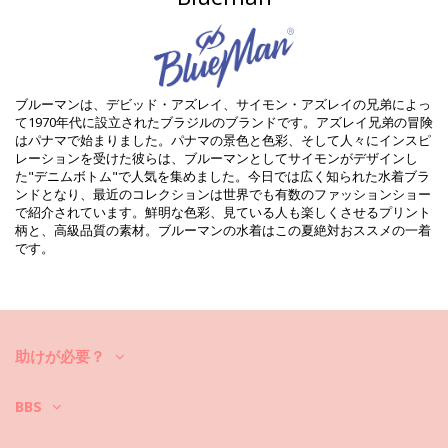
組成物: 85% Polyamide 15% Elastane
裏地: 98% Polyamide, 2% Elastane
UV Protection: UPF 50+
商品情報
部門: ウィメンズ, ビキニトップ
ブルーマンは、デビッド・アズレイ、サイモン・アズレイの兄弟によっ
パッケージを含む: 1 x ビキニトップ (他の装飾品は含まれていませ
て1970年代に設立されたブラジルのブランドです。アズレイ兄弟の冒険
ん。 )
はパナマで始まりました。パナマの景色と色彩、そして人々にインスピ
HS CODE: 6112.41.0010
レーションを受けた彼らは、ブルーマンとしてサイモンがデザインし
SKU: 1981127864
た"デニムボトム"で人気を集めました。今日では広く知られた水着ブラ
EAN: XS (7899918565335), S (7909780358680), M (7909780358697),
ンドとなり、最近のコレクションは世界でも有数のファッションショー
L (7909780358703), XL (7899918565373)
で紹介されています。鮮明な色彩、見ている人も楽しくさせるプリント
サプライヤー参照 : PR.11.2611-017
柄と、高級品質の素材。ブルーマンの水着はこの夏絶対おススメの一着
重さ : 55g / 0.12lb / 1.94oz
です。
カットにより柄が異なることがあります。
補正された写真
洗い方と手入れ方法
お手入れ方法: Blueman Top Luau Ubatuba
新しいビキニセットで数シーズン中楽しんでみたいですか？もしそうな
助けが必要？
ら、それをケアする方法を知る必要があります。貴方がひと夏以上ビキ
ニセットを楽しみたいのでしたら、良質な生地を選ぶのはもちろん、そ
BBS
れを何年か長持ちさせるにはどうしたら良いのでしょうか？
まず第一に：ザラザラした表面はお避け下さい。座ったり横になったり