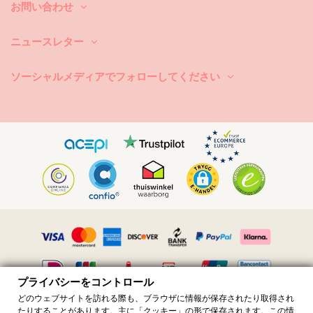
お問い合わせ
する際は、必ずタオルをご使用下さい。コンクリートや石（プールの縁
など）、木（破片など）などの表面に直接触れると、水着の柔らかい布
を傷めることがあります。
ニュースレター
洗濯するには？毎回のご使用後は、海水ではなくきれいな水でビキニを
洗い流して下さい。常に手洗いでの洗濯をお勧めします。汚れ除去剤な
ソーシャルメディアでフォローしてください
どの強力な洗剤は絶対に使用しないで下さい。繊細な布地製品用にシン
プルな石鹸のご使用をお勧めしますが、水着用の特別な洗剤製品が好ま
しいです。
また、ビーチバッグやポーチから濡れた水着を取り出すのを忘れないで
下さい。長時間濡らしたままにして湿らせないで下さい。何故かと言い
ますと、柄や模様が変色したり、または、ビキニがストーンや真珠また
はフリルで装飾されている場合、洗っている最中に、擦れたりねじれた
り伸びたりすることを避けるためです。
水着に汚れがある場合は、まだ濡れている間に軽くたたくようにして下
さい。汚れが乾いたら、擦ったりなどして傷を付けないで下さい。染料
を破壊する恐れがあります。その場合、地元のドライクリーニング店に
依頼することをお勧めします。
乾燥方法は？直射日光はお避け下さい。ビキニか水着をタオルの上に置
プライバシーをコントロール
き、余計な水分を取り除くのにに優しく包んで下さい。タオルの上で平
らに置きにし、日陰干しで乾燥させて下さい。直射日光に当てますと、
どのウェブサイトを訪れる際も、ブラウザに情報が保存されたり取得され
色落ちすることがあります。ドライヤーは絶対に使わないで下さい。
たりすることがあります。主に「クッキー」の形で保存されます。この情
すべての価格には付加価値税が含まれています · 付加価値税番号