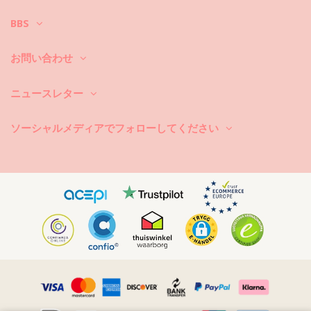
まず第一に：ザラザラした表面はお避け下さい。座ったり横になったり
BBS
する際は、必ずタオルをご使用下さい。コンクリートや石（プールの縁
など）、木（破片など）などの表面に直接触れると、水着の柔らかい布
を傷めることがあります。
お問い合わせ
洗濯するには？毎回のご使用後は、海水ではなくきれいな水でビキニを
洗い流して下さい。常に手洗いでの洗濯をお勧めします。汚れ除去剤な
ニュースレター
どの強力な洗剤は絶対に使用しないで下さい。繊細な布地製品用にシン
プルな石鹸のご使用をお勧めしますが、水着用の特別な洗剤製品が好ま
しいです。
ソーシャルメディアでフォローしてください
また、ビーチバッグやポーチから濡れた水着を取り出すのを忘れないで
下さい。長時間濡らしたままにして湿らせないで下さい。何故かと言い
ますと、柄や模様が変色したり、または、ビキニがストーンや真珠また
はフリルで装飾されている場合、洗っている最中に、擦れたりねじれた
り伸びたりすることを避けるためです。
水着に汚れがある場合は、まだ濡れている間に軽くたたくようにして下
さい。汚れが乾いたら、擦ったりなどして傷を付けないで下さい。染料
を破壊する恐れがあります。その場合、地元のドライクリーニング店に
依頼することをお勧めします。
乾燥方法は？直射日光はお避け下さい。ビキニか水着をタオルの上に置
き、余計な水分を取り除くのにに優しく包んで下さい。タオルの上で平
らに置きにし、日陰干しで乾燥させて下さい。直射日光に当てますと、