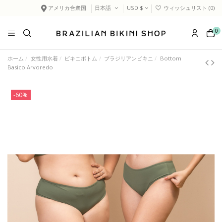
アメリカ合衆国
日本語
USD $
ウィッシュリスト (
0
)
0
ホーム
女性用水着
ビキニボトム
ブラジリアンビキニ
Bottom
Basico Arvoredo
-60%