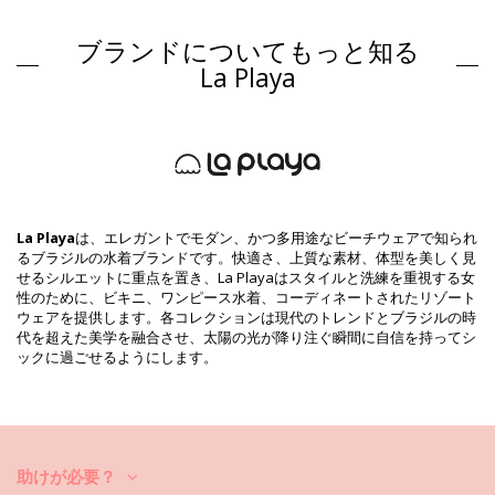
組成物
ブランドについてもっと知る
組成物: 87% Polyamide, 13% Elastane
裏地: 76% Polyamide, 24% Elastane
La Playa
商品情報
部門: ウィメンズ, ビキニボトム
パッケージを含む: 1 x ビキニボトム (他の装飾品は含まれていませ
ん。 )
HS CODE: 6112.41.0010
SKU: 1981116792
EAN: XS (7899918244629), S (7899670492511), M (7899670348757),
La Playa
は、エレガントでモダン、かつ多用途なビーチウェアで知られ
L (7899670492528), XL (7899670350781), XXL (7899670492535),
るブラジルの水着ブランドです。快適さ、上質な素材、体型を美しく見
XXXL (7899670492542)
せるシルエットに重点を置き、La Playaはスタイルと洗練を重視する女
サプライヤー参照 : 2272108
性のために、ビキニ、ワンピース水着、コーディネートされたリゾート
重さ : 45g / 0.1lb / 1.59oz
ウェアを提供します。各コレクションは現代のトレンドとブラジルの時
補正された写真
代を超えた美学を融合させ、太陽の光が降り注ぐ瞬間に自信を持ってシ
洗い方と手入れ方法
ックに過ごせるようにします。
お手入れ方法: La Playa Bottom Basico Arvoredo
新しいビキニセットで数シーズン中楽しんでみたいですか？もしそうな
ら、それをケアする方法を知る必要があります。貴方がひと夏以上ビキ
ニセットを楽しみたいのでしたら、良質な生地を選ぶのはもちろん、そ
れを何年か長持ちさせるにはどうしたら良いのでしょうか？
助けが必要？