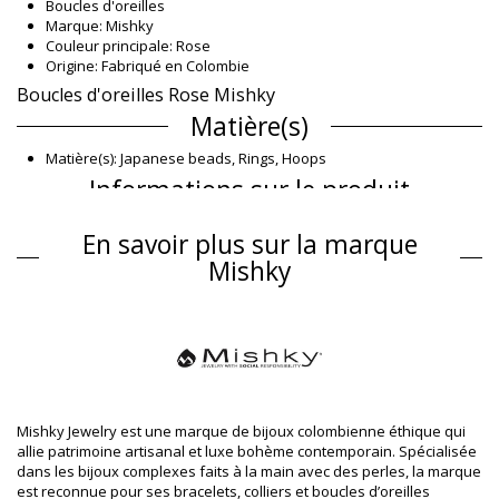
Boucles d'oreilles
Marque: Mishky
Couleur principale: Rose
Origine: Fabriqué en Colombie
Boucles d'oreilles Rose Mishky
Matière(s)
Matière(s): Japanese beads, Rings, Hoops
Informations sur le produit
Département: Femme, Boucles d'oreilles
En savoir plus sur la marque
Ce produit comprend: 1 x Boucles d'oreilles (Autres accessoires
non inclus)
Mishky
HS CODE (Code douanes): 7117.90.5000
SKU: 195500001149
EAN: Taille unique (1955000011490)
Référence du fournisseur: GP-L-1682
Poids: 45g / 0.1lb / 1.59oz
Photos retouchées
Instructions de lavage et
Mishky Jewelry est une marque de bijoux colombienne éthique qui
d'entretien
allie patrimoine artisanal et luxe bohème contemporain. Spécialisée
Instructions d'entretien pour: Mishky Zaira Gp-L-1682
dans les bijoux complexes faits à la main avec des perles, la marque
est reconnue pour ses bracelets, colliers et boucles d’oreilles
Comment soigner vos bijoux en été ?