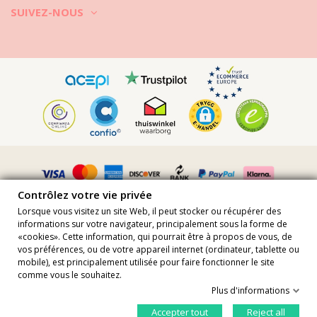
compartiments séparés, doublés de tissus de préférence.
SUIVEZ-NOUS
5) Après l’été, vous pouvez confier le nettoyage des bijoux à un
bijoutier professionnel qui peut aussi maintenir leur éclat et leur
brillance.
Plaqué or, argent, cuir, or végétal (capim dourado) ou ruban ? Quel
que soit le matériel de votre bijou, pensez toujours à les bien
soigner. Vous serez récompensez par son bel éclat et ses étincelles
qui illumineront votre look !
Contrôlez votre vie privée
Lorsque vous visitez un site Web, il peut stocker ou récupérer des
informations sur votre navigateur, principalement sous la forme de
«cookies». Cette information, qui pourrait être à propos de vous, de
vos préférences, ou de votre appareil internet (ordinateur, tablette ou
Tous les prix incluent la TVA · Numéro de TVA FR36509778270 · Tous
mobile), est principalement utilisée pour faire fonctionner le site
droits réservés ©2023 Brazilian Bikini Shop
comme vous le souhaitez.
Site protégé par reCAPTCHA.
Vie privée
-
Termes
Plus d'informations
Ajouter au panier
Contrôlez votre vie privée
Accepter tout
Reject all