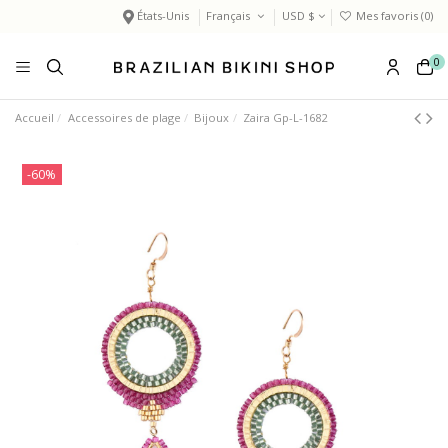
États-Unis
Français
USD $
Mes favoris (
0
)
0
Accueil
Accessoires de plage
Bijoux
Zaira Gp-L-1682
-60%