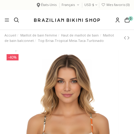
États-Unis
Français
USD $
Mes favoris (
0
)
0
Accueil
Maillot de bain femme
Haut de maillot de bain
Maillot
de bain balconnet
Top Brisa-Tropical Meia-Taca-Turbinado
-40%