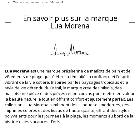
Type de fermeture: Noeud
Origine: Fabriqué au Brésil
Haut de maillot de bain Blanc Lua Morena
En savoir plus sur la marque
Matière(s)
Lua Morena
Matière(s): 84% Polyamide, 16% Elastane
Doublure: 88% Polyamide, 12% Elastane
Informations sur le produit
Département: Femme, Haut de maillot de bain
Ce produit comprend: 1 x Haut de maillot de bain (Autres
accessoires non inclus)
Lua Morena
est une marque brésilienne de maillots de bain et de
HS CODE (Code douanes): 6112.41.0010
vêtements de plage qui célèbre la féminité, la confiance et l'esprit
SKU: 1981126326
vibrant de la vie côtière. Inspirée par les paysages tropicaux et le
EAN: XS (7899918537493), S (7899670772996), M (7899670772989),
style de vie détendu du Brésil, la marque crée des bikinis, des
L (7899670772965), XL (7899918537387)
maillots une pièce et des pièces resort conçus pour mettre en valeur
Référence du fournisseur: 1065235
la beauté naturelle tout en offrant confort et ajustement parfait. Les
Poids: 55g / 0.12lb / 1.94oz
collections Lua Morena combinent des silhouettes modernes, des
L'imprimé n'est pas exacte et peut varier en fonction de la
imprimés colorés et des tissus de haute qualité, offrant des styles
coupe
polyvalents pour les journées à la plage, les moments au bord de la
Photos retouchées
piscine et les vacances d'été.
Instructions de lavage et
d'entretien