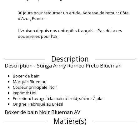
30 Jours pour retourner un article. Adresse de retour : Côte
d'Azur, France.
Livraison depuis nos entrepôts français – Pas de taxes
douanières pour l’UE.
Description
Description - Sunga Army Romeo Preto Blueman
Boxer de bain
Marque: Blueman
Couleur principale: Noir
Imprimé: Uni
Entretien: Lavage à la main à froid, sécher à plat
Origine: Fabriqué au Brésil
Boxer de bain Noir Blueman AV
Matière(s)
Matière(s): 85% Polyamide, 15% Elastane
Doublure: 98% Polyamide, 2% Elastane