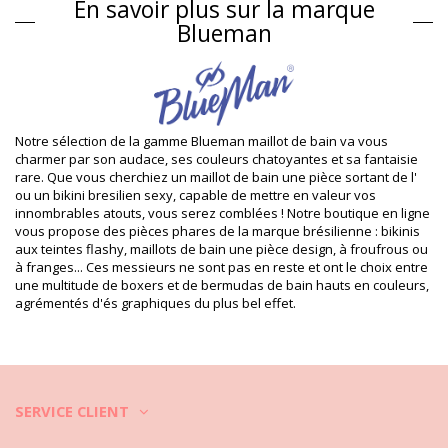
En savoir plus sur la marque
Informations sur le produit
Blueman
Département: Homme, Boxer de bain
Ce produit comprend: 1 x Boxer de bain (Autres accessoires
non inclus)
HS CODE (Code douanes): 6112.31.00.10
SKU: 198800356
EAN: S (7909780274768), M (7909780274775), L (7909780274782),
Notre sélection de la gamme Blueman maillot de bain va vous
XL (7909780274799), XXL (7909780274805)
charmer par son audace, ses couleurs chatoyantes et sa fantaisie
Référence du fournisseur: PR.05.2097-002
rare. Que vous cherchiez un maillot de bain une pièce sortant de l'
Poids: 120g / 0.26lb / 4.23oz
ou un bikini bresilien sexy, capable de mettre en valeur vos
Photos retouchées
innombrables atouts, vous serez comblées ! Notre boutique en ligne
Instructions de lavage et
vous propose des pièces phares de la marque brésilienne : bikinis
aux teintes flashy, maillots de bain une pièce design, à froufrous ou
d'entretien
à franges... Ces messieurs ne sont pas en reste et ont le choix entre
Instructions d'entretien pour: Blueman Sunga Army
une multitude de boxers et de bermudas de bain hauts en couleurs,
Romeo Preto
agrémentés d'és graphiques du plus bel effet.
Vous voulez profiter de votre nouveau bikini pour quelques saisons
? Si c'est le cas, vous devez apprendre à en prendre soin. La qualité
du tissu est un must si vous souhaitez profiter de votre bikini
pendant plus d'un été, mais comment le garder pour quelques
années ?
SERVICE CLIENT
Tout d'abord : éviter les surfaces rêches. Lorsque vous voulez vous