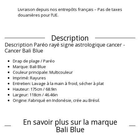
Livraison depuis nos entrepôts français – Pas de taxes
douanières pour l’UE.
Description
Description Paréo rayé signe astrologique cancer -
Cancer Bali Blue
Drap de plage / Paréo
Marque: Bali Blue
Couleur principale: Multicouleur
Imprimé: Rayures
Entretien: Lavage à la main à froid, sécher à plat
Hauteur: 175cm / 68.9in
Largeur: 118cm / 46.46in
Origine: Fabriqué en Indonésie, crée au Brésil.
Drap de plage / Paréo Multicouleur Bali Blue Classique
Matière(s)
En savoir plus sur la marque
Matière(s): 100% Rayon (Canga)
Bali Blue
Informations sur le produit