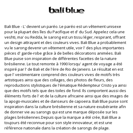
Département: Unisexe, Drap de plage / Paréo
Ce produit comprend: 1 x Drap de plage / Paréo (Autres
accessoires non inclus)
HS CODE (Code douanes): 621430
SKU: 198300251
Bali Blue - L' devient un paréo. Le paréo est un vêtement unisexe
EAN: Taille unique (7899818639747)
pour la plupart des îles du Pacifique et d' du Sud. Appelez cela une
Poids: 220g / 0.48lb / 7.76oz
veshti, ma' ou Redda, le sarong est un tissu léger, respirant, offrant
L'imprimé n'est pas exacte et peut varier en fonction de la
un design attrayant et des couleurs vives. Bali Blue a probablement
coupe
vu le sarong devenir un vêtement utile, voir l' des plus importantes
Photos retouchées
pièces d' garde-robe grâce à de belles décorations animées. Bali
Blue puise son inspiration de différentes facettes de la nature
Instructions de lavage et
brésilienne. Le tout remonte à 1990 lorsqu' agent de voyage a été
d'entretien
inspiré par l' de Bali et de l'ère de Rio de Janeiro. Le résultat en est
Instructions d'entretien pour: Bali Blue Cancer
que l' vestimentaire comprend des couleurs vives de motifs très
artistiques ainsi que des collages, des photos de fleurs, des
Comment prendre soin de votre tenue de plage ?
reproductions stylistiques de l'ématique Rédempteur Cristo ya ainsi
que des motifs tels que des toiles de fond. Ils comportent aussi des
En allant à la plage vous utilisez non seulement un bikini ou un
éléments forts de l' et de la culture africaine ainsi que des images de
maillot de bain mais aussi une robe, une jupe, une tunique ou un
la apogo-musicales et de danseurs de capoeira. Bali Blue puise sont
short, etc. Comment les garder propre et en bon état ?
inspiration dans la culture brésilienne et sa nature exubérante afin
de donner vie au sarongs qui est une marque déposée sur les
1. Enlevez toujours le sable. Secouez vos affaires autant que vous le
plages brésiliennes.Depuis que la marque a été crée, Bali Blue a
pouvez à la plage, vous pouvez même les aspirer à la maison ou les
toujours été reconnue pour son style innovateur, et est une
tremper dans une bassine d'eau chaude afin que les fibres se
référence nationale dans la création de sarongs de plage.
détendent un peu et que le sable aille au fond de la bassine.