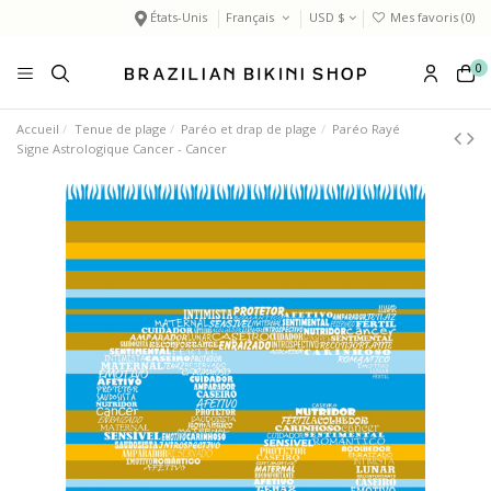
États-Unis
Français
USD $
Mes favoris (
0
)
0
Accueil
Tenue de plage
Paréo et drap de plage
Paréo Rayé
Signe Astrologique Cancer - Cancer