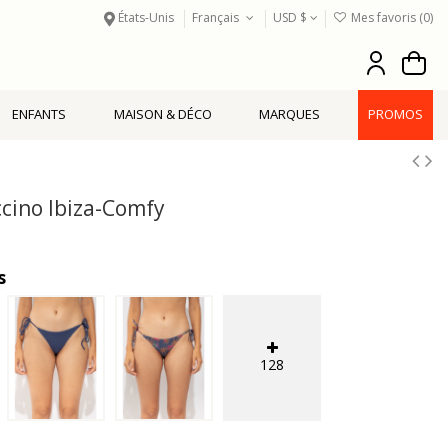
États-Unis
Français
USD $
Mes favoris (
0
)
ENFANTS
MAISON & DÉCO
MARQUES
PROMOS
ino Ibiza-Comfy
s
128