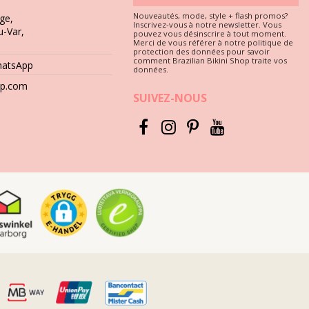
Nouveautés, mode, style + flash promos?
ge,
Inscrivez-vous à notre newsletter. Vous
u-Var,
pouvez vous désinscrire à tout moment.
u tissu est un must si vous souhaitez profiter de votre bikini
Merci de vous référer à notre politique de
protection des données pour savoir
comment Brazilian Bikini Shop traite vos
hatsApp
données.
t direct avec des surfaces comme le béton, les pierres (par exemple
hop.com
SUIVEZ-NOUS
s de détergents puissants comme les détachants. Utilisez uniquement
.
umide pendant longtemps. Pourquoi ? car les imprimés et les motifs
 lavage.
ouvez abîmer la teinture. Il vaut mieux demander de l'aide à votre
Posez-le à plat sur une serviette et laissez-le sécher à l'ombre.