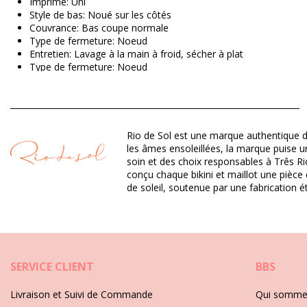
Imprimé: Uni
Style de bas: Noué sur les côtés
Couvrance: Bas coupe normale
Type de fermeture: Noeud
Entretien: Lavage à la main à froid, sécher à plat
Type de fermeture: Noeud
Origine: Fabriqué au Brésil
Bas de maillot de bain Marron Rio de Sol SPRING
Rio de Sol est une marque authentique d
Matière(s): 94,2% Polyamide, 5,8% Elastane
les âmes ensoleillées, la marque puise un
Doublure: 84% Biodegradable Nylon (AMNI SOUL ECO), 16% Sp
soin et des choix responsables à Três Rio
Protection UV: UPF 50+
conçu chaque bikini et maillot une pièce 
de soleil, soutenue par une fabrication é
Département: Femme, Bas de maillot de bain
Ce produit comprend: 1 x Bas de maillot de bain (Autres access
HS CODE (Code douanes): 6112.41.0010
SKU: 1981126843
EAN: S (7899810446664), M (7899810446534), L (7899810446
SERVICE CLIENT
BBS
Poids: 45g / 0.1lb / 1.59oz
Photos retouchées
Livraison et Suivi de Commande
Qui somme