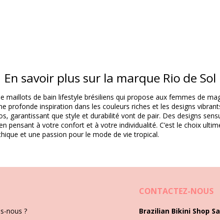
En savoir plus sur la marque Rio de Sol
Matière(s)
e maillots de bain lifestyle brésiliens qui propose aux femmes de ma
e profonde inspiration dans les couleurs riches et les designs vibran
andex (LYCRA) - OEKO-TEX - Chlorine Resistant
s, garantissant que style et durabilité vont de pair. Des designs sens
en pensant à votre confort et à votre individualité. C’est le choix ult
Informations sur le produit
thique et une passion pour le mode de vie tropical.
oires non inclus)
527), XL (7899810446510)
CONTACTEZ-NOUS
s-nous ?
Brazilian Bikini Shop Sa