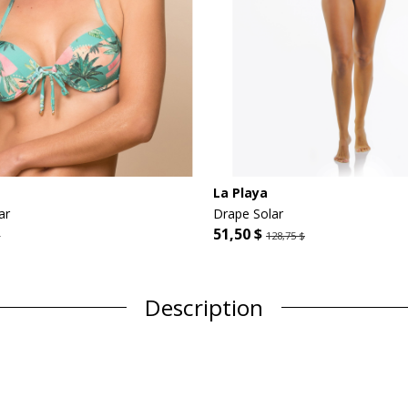
La Playa
ar
Drape Solar
51,50 $
$
128,75 $
Description