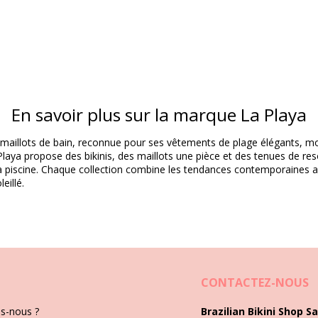
Matière(s)
En savoir plus sur la marque La Playa
Informations sur le produit
maillots de bain, reconnue pour ses vêtements de plage élégants, mod
 Playa propose des bikinis, des maillots une pièce et des tenues de re
la piscine. Chaque collection combine les tendances contemporaines av
res non inclus)
eillé.
2950), L (7899670442967), XL (7899670442974), XXL (789967044298
upe
CONTACTEZ-NOUS
Instructions de lavage et d'entretien
lar
s-nous ?
Brazilian Bikini Shop Sa