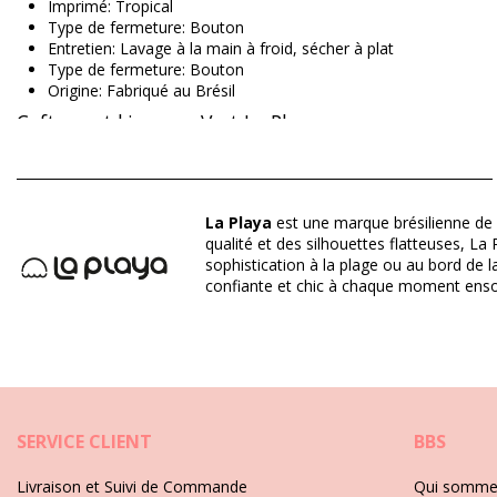
Imprimé: Tropical
Type de fermeture: Bouton
Entretien: Lavage à la main à froid, sécher à plat
Type de fermeture: Bouton
Origine: Fabriqué au Brésil
Caftans et kimonos Vert La Playa
Matière(s): 100% Viscose
La Playa
est une marque brésilienne de 
qualité et des silhouettes flatteuses, La
Département: Femme, Caftans et kimonos
sophistication à la plage ou au bord de 
Ce produit comprend: 1 x Caftans et kimonos (Autres accessoi
confiante et chic à chaque moment ensol
HS CODE (Code douanes): 611430
SKU: 1981117555
EAN: XS (7899918277030), S (7899670442943), M (789967044
Référence du fournisseur: 3352130
Poids: 450g / 0.99lb / 15.87oz
L'imprimé n'est pas exacte et peut varier en fonction de la co
Photos retouchées
SERVICE CLIENT
BBS
Instructions d'entretien pour: La Playa Borboleta So
Livraison et Suivi de Commande
Qui somme