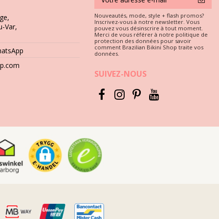
Nouveautés, mode, style + flash promos?
ge,
Inscrivez-vous à notre newsletter. Vous
u-Var,
etc. Comment les garder propre et en bon état ?
pouvez vous désinscrire à tout moment.
Merci de vous référer à notre politique de
protection des données pour savoir
s tremper dans une bassine d'eau chaude afin que les fibres se
comment Brazilian Bikini Shop traite vos
hatsApp
données.
hop.com
SUIVEZ-NOUS
orés.
e produits blanchissants.
 températures de lavage différentes ainsi que des options de lavage à
'étiquette d'entretien, chaque vêtement est différent !