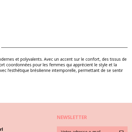
ernes et polyvalents. Avec un accent sur le confort, des tissus de
sort coordonnées pour les femmes qui apprécient le style et la
ec l’esthétique brésilienne intemporelle, permettant de se sentir
1), XXXL (7899670442998)
NEWSLETTER
rl