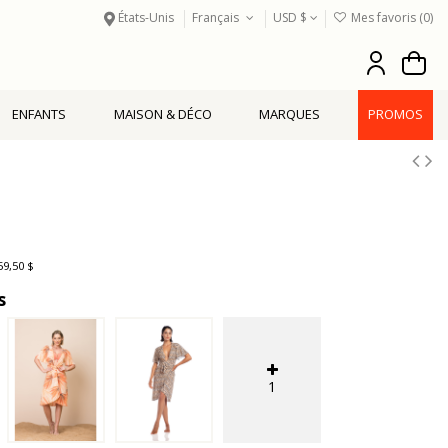
États-Unis
Français
USD $
Mes favoris (
0
)
ENFANTS
MAISON & DÉCO
MARQUES
PROMOS
59,50 $
s
1