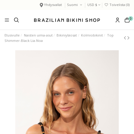
Yhdysvallat
Suomi
USD $
Toivelista (
0
)
0
Etusivulle
Naisten uima-asut
Bikiniyläosat
Kolmiobikinit
Top
Shimmer-Black Lia-Noa