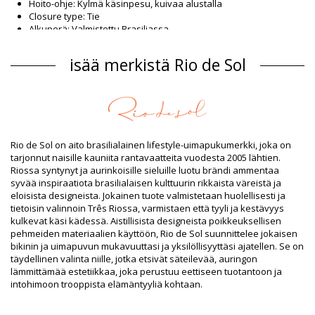
Hoito-ohje: Kylmä käsinpesu, kuivaa alustalla
Closure type: Tie
Alkuperä: Valmistettu Brasiliassa.
Bikiniyläosat Musta Rio de Sol SPRING
isää merkistä Rio de Sol
Päällikankaan materiaali
Päällikankaan materiaali: 84% Nylon, 16% Spandex (LYCRA) -
OEKO-TEX - Chlorine Resistant
Vuori: 84% Polyamide, 16% Elastane - Oeko-Tex
UV Protection: UPF 50+
Tuotetiedot
Rio de Sol on aito brasilialainen lifestyle-uimapukumerkki, joka on
tarjonnut naisille kauniita rantavaatteita vuodesta 2005 lähtien.
Osasto: Naiset, Bikiniyläosat
Riossa syntynyt ja aurinkoisille sieluille luotu brändi ammentaa
Paketti sisältää: 1 x Bikiniyläosat (Muut tarvikkeet eivät sisälly
syvää inspiraatiota brasilialaisen kulttuurin rikkaista väreistä ja
toimitukseen)
eloisista designeista. Jokainen tuote valmistetaan huolellisesti ja
HS CODE: 6112.41.0010
tietoisin valinnoin Três Riossa, varmistaen että tyyli ja kestävyys
SKU: 1981127011
kulkevat käsi kädessä. Aistillisista designeista poikkeuksellisen
EAN: XS (7899810457646), S (7899810457653), M (7899810457660),
pehmeiden materiaalien käyttöön, Rio de Sol suunnittelee jokaisen
L (7899810457677), XL (7899810457684)
bikinin ja uimapuvun mukavuuttasi ja yksilöllisyyttäsi ajatellen. Se on
Paino: 55g / 0.12lb / 1.94oz
täydellinen valinta niille, jotka etsivät säteilevää, auringon
Kuviointi ei ole tarkka ja voi vaihdella muotoilun mukaan
lämmittämää estetiikkaa, joka perustuu eettiseen tuotantoon ja
Retusoituja kuvia
intohimoon trooppista elämäntyyliä kohtaan.
Pesu- ja hoito-ohjeet
Hoito-ohjeet: Rio de Sol Top Shimmer-Black Lia-Noa