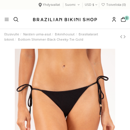
Yhdysvallat
Suomi
USD $
Toivelista (
0
)
0
Etusivulle
Naisten uima-asut
Bikinihousut
Brasilialaiset
bikinit
Bottom Shimmer-Black Cheeky-Tie-Gold