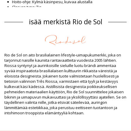
Hoito-ohje: Kylmä käsinpesu, kuivaa alustalla
Closure type: Tie
Alkuperä: Valmistettu Brasiliassa.
Bikinihousut Musta Rio de Sol SPRING
isää merkistä Rio de Sol
Päällikankaan materiaali
Päällikankaan materiaali: 84% Nylon, 16% Spandex (LYCRA) -
OEKO-TEX - Chlorine Resistant
Vuori: 84% Polyamide, 16% Elastane - Oeko-Tex
UV Protection: UPF 50+
Rio de Sol on aito brasilialainen lifestyle-uimapukumerkki, joka on
Tuotetiedot
tarjonnut naisille kauniita rantavaatteita vuodesta 2005 lähtien.
Riossa syntynyt ja aurinkoisille sieluille luotu brändi ammentaa
Osasto: Naiset, Bikinihousut
syvää inspiraatiota brasilialaisen kulttuurin rikkaista väreistä ja
Paketti sisältää: 1 x Bikinihousut (Muut tarvikkeet eivät sisälly
eloisista designeista. Jokainen tuote valmistetaan huolellisesti ja
toimitukseen)
tietoisin valinnoin Três Riossa, varmistaen että tyyli ja kestävyys
HS CODE: 6112.41.0010
kulkevat käsi kädessä. Aistillisista designeista poikkeuksellisen
SKU: 1981127025
pehmeiden materiaalien käyttöön, Rio de Sol suunnittelee jokaisen
EAN: XS (7899810457004), S (7899810457011), M (7899810456878),
bikinin ja uimapuvun mukavuuttasi ja yksilöllisyyttäsi ajatellen. Se on
L (7899810456861), XL (7899810456854)
täydellinen valinta niille, jotka etsivät säteilevää, auringon
Paino: 45g / 0.1lb / 1.59oz
lämmittämää estetiikkaa, joka perustuu eettiseen tuotantoon ja
Kuviointi ei ole tarkka ja voi vaihdella muotoilun mukaan
intohimoon trooppista elämäntyyliä kohtaan.
Retusoituja kuvia
Pesu- ja hoito-ohjeet