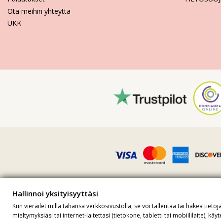
Ota meihin yhteyttä
UKK
Hallinnoi yksityisyyttäsi
Kaikki hinnat sisältävät alv:n · ALV-nu
Kun vierailet millä tahansa verkkosivustolla, se voi tallentaa tai hakea tie
S
mieltymyksiäsi tai internet-laitettasi (tietokone, tabletti tai mobiililaite), k