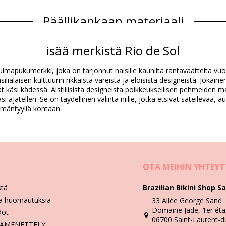
Päällikankaan materiaali
isää merkistä Rio de Sol
Tuotetiedot
e-uimapukumerkki, joka on tarjonnut naisille kauniita rantavaatteita vuod
oimitukseen)
ialaisen kulttuurin rikkaista väreistä ja eloisista designeista. Jokainen
at käsi kädessä. Aistillisista designeista poikkeuksellisen pehmeiden ma
i ajatellen. Se on täydellinen valinta niille, jotka etsivät säteilevää
362)
ämäntyyliä kohtaan.
Pesu- ja hoito-ohjeet
OTA MEIHIN YHTEY
stä
Brazilian Bikini Shop Sa
ia huomautuksia
33 Allée George Sand
Domaine Jade, 1er éta
dot
06700 Saint-Laurent-d
JAMENETTELY