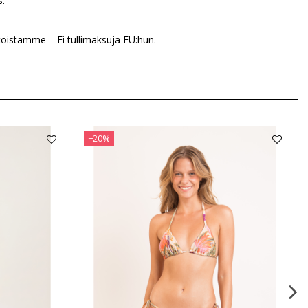
s.
oistamme – Ei tullimaksuja EU:hun.
−20%