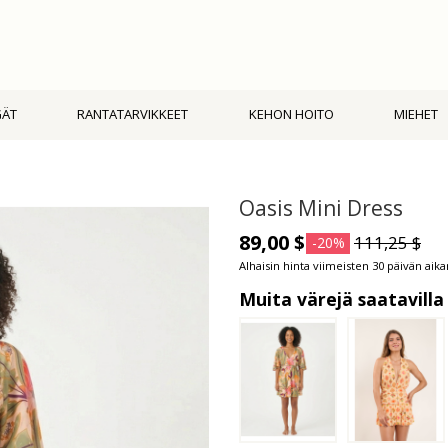
GÄT
RANTATARVIKKEET
KEHON HOITO
MIEHET
Oasis Mini Dress
89,00 $
111,25 $
-20%
Alhaisin hinta viimeisten 30 päivän aika
Muita värejä saatavilla