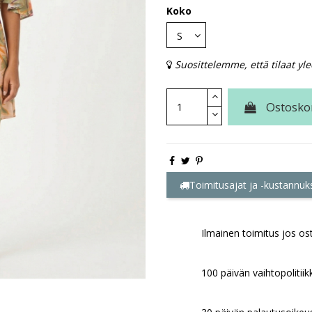
Koko
Suosittelemme, että tilaat yle
Ostosko
Toimitusajat ja -kustannuk
Ilmainen toimitus jos ost
100 päivän vaihtopolitiik