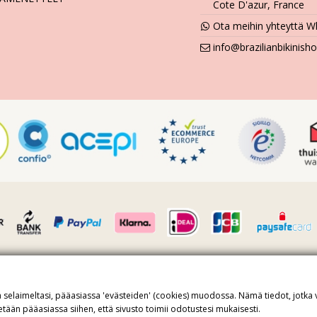
Cote D'azur, France
Ota meihin yhteyttä W
info@brazilianbikinis
mero FR36509778270 · Kaikki oikeudet pidätetään ©2023 Brazilian Biki
toja selaimeltasi, pääasiassa 'evästeiden' (cookies) muodossa. Nämä tiedot, jotka 
ite protected by reCAPTCHA.
Privacy
-
Terms
äytetään pääasiassa siihen, että sivusto toimii odotustesi mukaisesti.