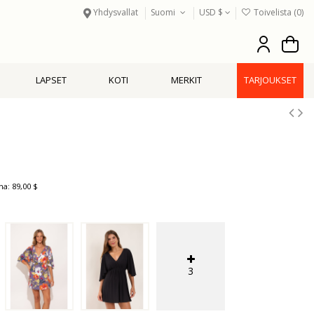
Yhdysvallat
Suomi
USD $
Toivelista (
0
)
LAPSET
KOTI
MERKIT
TARJOUKSET
na: 89,00 $
3