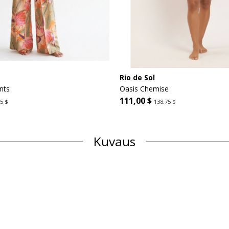
Rio de Sol
nts
Oasis Chemise
111,00 $
5 $
138,75 $
Kuvaus