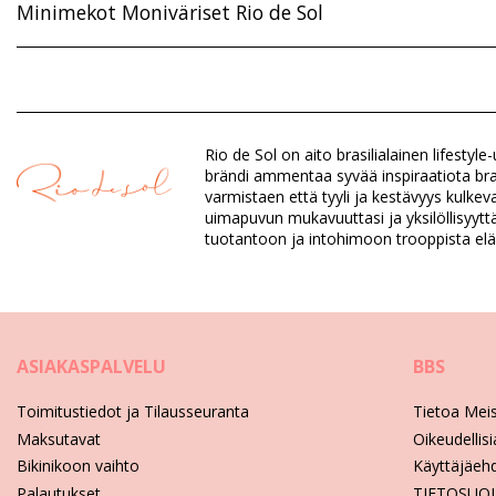
Minimekot Moniväriset Rio de Sol
Päällikankaan materiaali: 100% Nylon
Osasto: Naiset, Minimekot
Rio de Sol on aito brasilialainen lifestyl
Paketti sisältää: 1 x Minimekot (Muut tarvikkeet eivät sisälly t
brändi ammentaa syvää inspiraatiota brasil
HS CODE: 611430
varmistaen että tyyli ja kestävyys kulkev
SKU: 1981121264
uimapuvun mukavuuttasi ja yksilöllisyyttäs
EAN: S (7899810298348), M (7899810298355), L (7899810298
tuotantoon ja intohimoon trooppista el
Paino: 600g / 1.32lb / 21.16oz
Kuviointi ei ole tarkka ja voi vaihdella muotoilun mukaan
Retusoituja kuvia
Hoito-ohjeet: Rio de Sol Oasis Mini Dress
ASIAKASPALVELU
BBS
Toimitustiedot ja Tilausseuranta
Tietoa Mei
Maksutavat
Oikeudellis
Bikinikoon vaihto
Käyttäjäeh
Palautukset
TIETOSUO