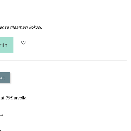
ensä tilaamasi kokosi.
riin
set
at 79€ arvolla.
ka