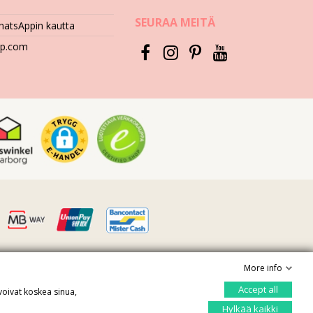
SEURAA MEITÄ
hatsAppin kautta
hop.com
More info
ni Shop
Accept all
Hallitse yksityisyyttäsi
voivat koskea sinua,
Hylkää kaikki