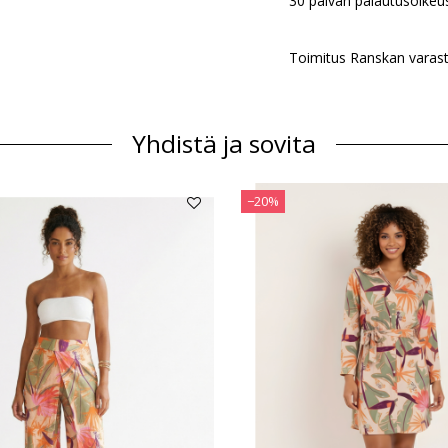
30 päivän palautusoikeu
Toimitus Ranskan varast
Yhdistä ja sovita
−20%