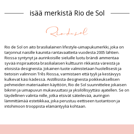
Päällikankaan materiaali
isää merkistä Rio de Sol
Päällikankaan materiaali: 84% Polyamide, 16% Elastane -
OEKO-TEX - Chlorine Resistant
Vuori: 84% Biodegradable Nylon (AMNI SOUL ECO), 16%
Spandex (LYCRA) - OEKO-TEX - Chlorine Resistant
UV Protection: UPF 50+
Tuotetiedot
Rio de Sol on aito brasilialainen lifestyle-uimapukumerkki, joka on
Osasto: Naiset, Bikinihousut
tarjonnut naisille kauniita rantavaatteita vuodesta 2005 lähtien.
Paketti sisältää: 1 x Bikinihousut (Muut tarvikkeet eivät sisälly
Riossa syntynyt ja aurinkoisille sieluille luotu brändi ammentaa
toimitukseen)
syvää inspiraatiota brasilialaisen kulttuurin rikkaista väreistä ja
HS CODE: 6112.41.0010
eloisista designeista. Jokainen tuote valmistetaan huolellisesti ja
SKU: 1981121383
tietoisin valinnoin Três Riossa, varmistaen että tyyli ja kestävyys
EAN: XS (7899810304353), S (7899810304360), M (7899810304377),
kulkevat käsi kädessä. Aistillisista designeista poikkeuksellisen
L (7899810304384), XL (7899810304391)
pehmeiden materiaalien käyttöön, Rio de Sol suunnittelee jokaisen
Paino: 45g / 0.1lb / 1.59oz
bikinin ja uimapuvun mukavuuttasi ja yksilöllisyyttäsi ajatellen. Se on
Kuviointi ei ole tarkka ja voi vaihdella muotoilun mukaan
täydellinen valinta niille, jotka etsivät säteilevää, auringon
Retusoituja kuvia
lämmittämää estetiikkaa, joka perustuu eettiseen tuotantoon ja
Pesu- ja hoito-ohjeet
intohimoon trooppista elämäntyyliä kohtaan.
Hoito-ohjeet: Rio de Sol Bottom Oasis Madrid
Haluatko nauttia uudesta bikinisetistäsi muutaman kauden ajan? Jos
näin on,
sinun on opittava, miten se pidetään hyvässä kunnossa. Kankaan