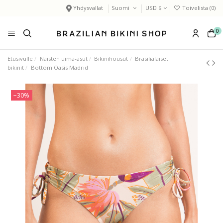
Yhdysvallat
Suomi
USD $
Toivelista (
0
)
0
Etusivulle
Naisten uima-asut
Bikinihousut
Brasilialaiset
bikinit
Bottom Oasis Madrid
−30%