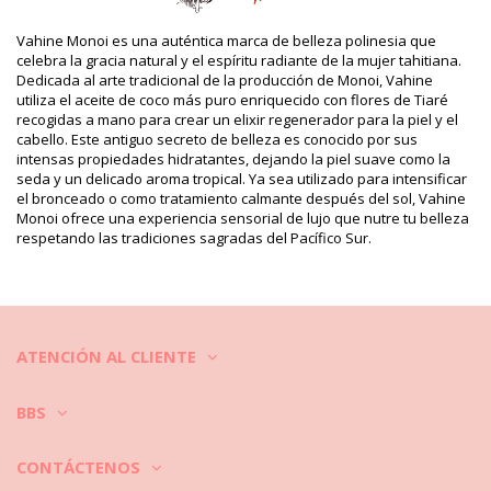
Incluye: 1 x Geles de ducha (Otros accesorios no incluidos.)
HS CODE (Código aduanero): 330499
SKU: 2300000033
Vahine Monoi es una auténtica marca de belleza polinesia que
EAN: Talla única (3770033200254)
celebra la gracia natural y el espíritu radiante de la mujer tahitiana.
Peso: 250g / 0.55lb / 8.82oz
Dedicada al arte tradicional de la producción de Monoi, Vahine
Fotos retocadas
utiliza el aceite de coco más puro enriquecido con flores de Tiaré
recogidas a mano para crear un elixir regenerador para la piel y el
Instrucciones de lavado y
cabello. Este antiguo secreto de belleza es conocido por sus
cuidado
intensas propiedades hidratantes, dejando la piel suave como la
Instrucciones de cuidado para: Vahine Vahine Body And
seda y un delicado aroma tropical. Ya sea utilizado para intensificar
el bronceado o como tratamiento calmante después del sol, Vahine
Hair Shower Gel Tiare 250 Ml
Monoi ofrece una experiencia sensorial de lujo que nutre tu belleza
respetando las tradiciones sagradas del Pacífico Sur.
ATENCIÓN AL CLIENTE
BBS
CONTÁCTENOS