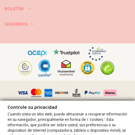
BOLETÍN
SÍGUENOS
Controle su privacidad
Cuando visita un sitio web, puede almacenar o recuperar información
en su navegador, principalmente en forma de \ 'cookies '. Esta
información, que podría ser sobre usted, sus preferencias o su
Todos los precios incluyen iva · Número de IVA FR36509778270 ·
dispositivo de Internet (computadora, tableta o dispositivo móvil), se
Todos los derechos reservados ©2023 Brazilian Bikini Shop