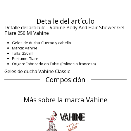
Detalle del artículo
Detalle del artículo - Vahine Body And Hair Shower Gel
Tiare 250 Ml Vahine
Geles de ducha-Cuerpo y cabello
Marca: Vahine
Talla: 250 ml
Perfume: Tiare
Origen: Fabricado en Tahiti (Polinesia francesa)
Geles de ducha Vahine Classic
Composición
Composición: 0.5% Monoï de Tahiti Appellation of Origin (AO).
Aqua, Sodium laureth sulfate, Cocamidopropyl betaine,
Más sobre la marca Vahine
Propylene glycol 5-bromo-5-nitro-1,3-dioxane, Cocos nucifera
oil, Gardenia taitensis flower extract, Parfum (Fragrance),
Tocopherol (Vitamin E), Amyl ci
Información del producto
Departamento: Unisexo, Geles de ducha