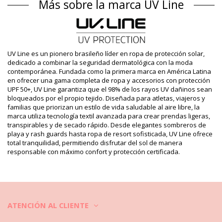
Más sobre la marca UV Line
Protección UV: UPF 50+
Información del producto
Departamento: Hombre, Sombrero de pescador
Incluye: 1 x Sombrero de pescador (Otros accesorios no
incluidos.)
UV Line es un pionero brasileño líder en ropa de protección solar,
HS CODE (Código aduanero): 650500
dedicado a combinar la seguridad dermatológica con la moda
SKU: 1987002985
contemporánea. Fundada como la primera marca en América Latina
EAN: Talla única (7899918549847)
en ofrecer una gama completa de ropa y accesorios con protección
Referencia del proveedor: 05.0100.310.01
UPF 50+, UV Line garantiza que el 98% de los rayos UV dañinos sean
Peso: 145g / 0.32lb / 5.11oz
bloqueados por el propio tejido. Diseñada para atletas, viajeros y
Fotos retocadas
familias que priorizan un estilo de vida saludable al aire libre, la
Instrucciones de lavado y
marca utiliza tecnología textil avanzada para crear prendas ligeras,
transpirables y de secado rápido. Desde elegantes sombreros de
cuidado
playa y rash guards hasta ropa de resort sofisticada, UV Line ofrece
Instrucciones de cuidado para: UV Line Hat Toronto
total tranquilidad, permitiendo disfrutar del sol de manera
Colors Masc Black Upf50+
responsable con máximo confort y protección certificada.
¿Cómo cuidar tus sombreros de playa?
Un sombrero de playa puede estar hecho de paja natural o sintética
u otras telas. Para que se vea mejor y limpio, recuerda:
ATENCIÓN AL CLIENTE
1. No use agua para lavar.
2. Use un cepillo o un rodillo de pelusa para eliminar la pelusa y el