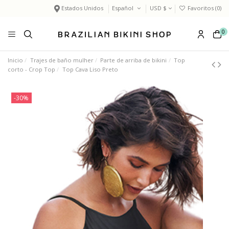
Estados Unidos
Español
USD $
Favoritos (
0
)
0
Inicio
Trajes de baño mulher
Parte de arriba de bikini
Top
corto - Crop Top
Top Cava Liso Preto
-30%