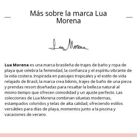
Parte de arriba de bikini Negro Lua Morena
Más sobre la marca Lua
Composición
Morena
Composición: 83% Polyamide, 17% Elastane
Revestimiento: 88% Polyamide, 12% Elastane
Información del producto
Departamento: Mujer, Parte de arriba de bikini
Incluye: 1 x Parte de arriba de bikini (Otros accesorios no
incluidos.)
HS CODE (Código aduanero): 6112.41.0010
Lua Morena
es una marca brasileña de trajes de baño y ropa de
SKU: 1981123031
playa que celebra la feminidad, la confianza y el espíritu vibrante de
EAN: XS (7899818609689), S (7899670725251), M (7899670725268),
la vida costera. Inspirada en paisajes tropicales y el estilo de vida
L (7899670725275), XL (7899670725282)
relajado de Brasil, la marca crea bikinis, trajes de baño de una pieza
Referencia del proveedor: 10251002
y prendas resort diseñadas para resaltar la belleza natural al
Peso: 55g / 0.12lb / 1.94oz
mismo tiempo que ofrecen comodidad y un ajuste perfecto. Las
Fotos retocadas
colecciones de Lua Morena combinan siluetas modernas,
Instrucciones de lavado y
estampados coloridos y telas de alta calidad, ofreciendo estilos
versátiles para días de playa, momentos junto a la piscina y
cuidado
vacaciones de verano.
Instrucciones de cuidado para: Lua Morena Top Cava
Liso Preto
¿Quieres disfrutar de su nuevo conjunto de bikini durante algunas