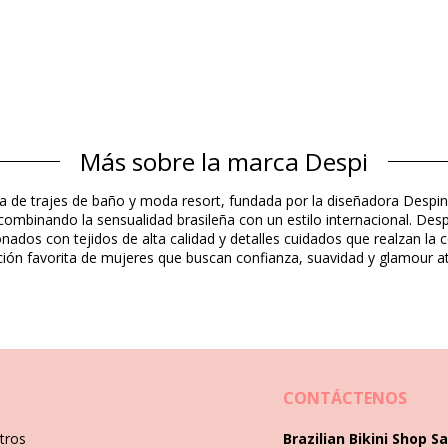
Más sobre la marca Despi
Composición
 de trajes de baño y moda resort, fundada por la diseñadora Despina
 combinando la sensualidad brasileña con un estilo internacional. Desp
onados con tejidos de alta calidad y detalles cuidados que realzan la 
Información del producto
cción favorita de mujeres que buscan confianza, suavidad y glamour at
957), XL (7899677882988)
CONTÁCTENOS
tros
Brazilian Bikini Shop Sa