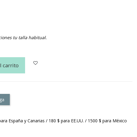
nes tu talla habitual.
l carrito
ga
para España y Canarias / 180 $ para EE.UU. / 1500 $ para México