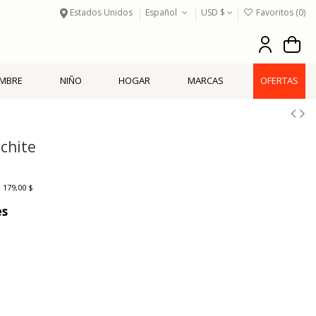
Estados Unidos
Español
USD $
Favoritos (
0
)
MBRE
NIÑO
HOGAR
MARCAS
OFERTAS
chite
 179,00 $
es