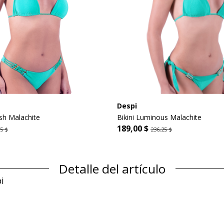
Despi
sh Malachite
Bikini Luminous Malachite
189,00 $
5 $
236,25 $
Detalle del artículo
i