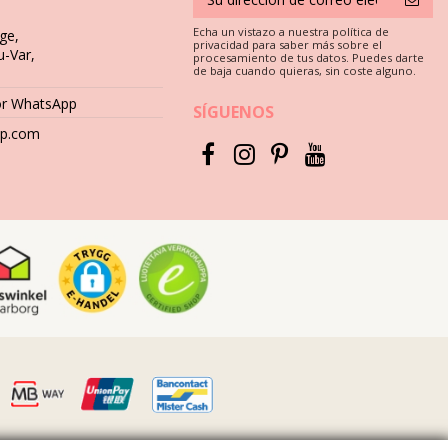
Echa un vistazo a nuestra política de
ge,
privacidad para saber más sobre el
u-Var,
buena calidad es imprescindible si desea disfrutar de su conjunto de
procesamiento de tus datos. Puedes darte
de baja cuando quieras, sin coste alguno.
or WhatsApp
SÍGUENOS
ficies como hormigón, piedras (por ejemplo, bordes de piscinas) o
hop.com
se detergentes fuertes como quitamanchas. Use productos para
medo. ¿Por qué? Las impresiones y los patrones pueden
tinte. Es mejor pedir ayuda a tu tintorería local.
olóquelo sobre una toalla y déjelo secar a la sombra. La
e fresco.