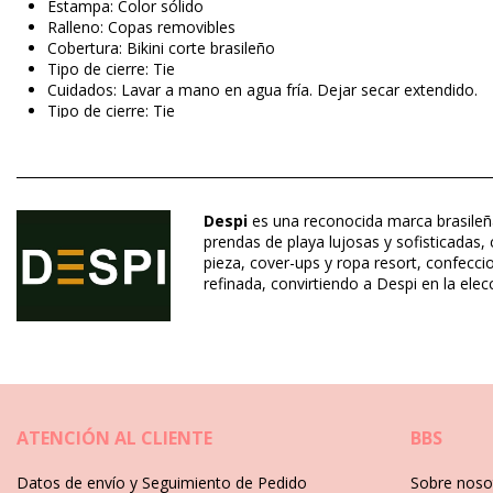
Estampa: Color sólido
Ralleno: Copas removibles
Cobertura: Bikini corte brasileño
Tipo de cierre: Tie
Cuidados: Lavar a mano en agua fría. Dejar secar extendido.
Tipo de cierre: Tie
Origen: Fabricado en Brasil
Bañadores Verde Despi
Despi
es una reconocida marca brasileña
Composición: 80% Polyamide, 20% Elastane
prendas de playa lujosas y sofisticadas,
Revestimiento: 100% Polyamide
pieza, cover-ups y ropa resort, confecci
refinada, convirtiendo a Despi en la ele
Departamento: Mujer, Bañadores
Incluye: 1 x Bañadores (Otros accesorios no incluidos.)
HS CODE (Código aduanero): 6112.41.0010
SKU: 1981123326
EAN: S (7899677882971), M (7899677882964), L (7899677882
Referencia del proveedor: 3404BB-34
ATENCIÓN AL CLIENTE
BBS
Peso: 115g / 0.25lb / 4.06oz
Fotos retocadas
Datos de envío y Seguimiento de Pedido
Sobre noso