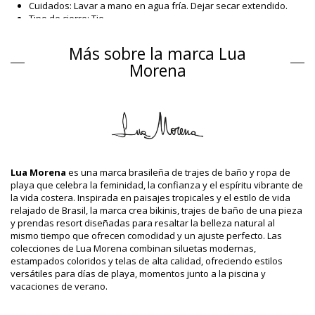
Cuidados: Lavar a mano en agua fría. Dejar secar extendido.
Tipo de cierre: Tie
Origen: Fabricado en Brasil
Bañadores Blanco Lua Morena
Más sobre la marca Lua
Composición
Morena
Composición: 84% Polyamide, 16% Elastane
Revestimiento: 88% Polyamide, 12% Elastane
Información del producto
Departamento: Mujer, Bañadores
Incluye: 1 x Bañadores (Otros accesorios no incluidos.)
HS CODE (Código aduanero): 6112.41.0010
Lua Morena
es una marca brasileña de trajes de baño y ropa de
SKU: 1981126327
playa que celebra la feminidad, la confianza y el espíritu vibrante de
EAN: XS (7899918537394), S (7899918537400), M (7899670809227),
la vida costera. Inspirada en paisajes tropicales y el estilo de vida
L (7899670809203), XL (7899670809210)
relajado de Brasil, la marca crea bikinis, trajes de baño de una pieza
Referencia del proveedor: 3055235
y prendas resort diseñadas para resaltar la belleza natural al
Peso: 115g / 0.25lb / 4.06oz
mismo tiempo que ofrecen comodidad y un ajuste perfecto. Las
La impresión no es exacta y puede variar según el corte
colecciones de Lua Morena combinan siluetas modernas,
Fotos retocadas
estampados coloridos y telas de alta calidad, ofreciendo estilos
Instrucciones de lavado y
versátiles para días de playa, momentos junto a la piscina y
vacaciones de verano.
cuidado
Instrucciones de cuidado para: Lua Morena Brisa-