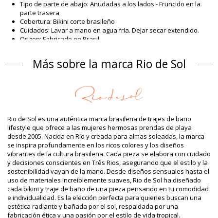
Tipo de parte de abajo: Anudadas a los lados - Fruncido en la
parte trasera
Cobertura: Bikini corte brasileño
Cuidados: Lavar a mano en agua fría. Dejar secar extendido.
Origen: Fabricado en Brasil
Partes de abajo de bikini Naranja Rio de Sol
Más sobre la marca Rio de Sol
Composición
Composición: 84% Polyamide, 16% Elastane - OEKO-TEX -
Chlorine Resistant
Revestimiento: 84% Polyamide, 16% Elastane - Oeko-Tex
Protección UV: UPF 50+
Información del producto
Rio de Sol es una auténtica marca brasileña de trajes de baño
lifestyle que ofrece a las mujeres hermosas prendas de playa
Departamento: Mujer, Partes de abajo de bikini
desde 2005. Nacida en Río y creada para almas soleadas, la marca
Incluye: 1 x Partes de abajo de bikini (Otros accesorios no
se inspira profundamente en los ricos colores y los diseños
incluidos.)
vibrantes de la cultura brasileña. Cada pieza se elabora con cuidado
HS CODE (Código aduanero): 6112.41.0010
y decisiones conscientes en Três Rios, asegurando que el estilo y la
SKU: 1981118615
sostenibilidad vayan de la mano. Desde diseños sensuales hasta el
EAN: XS (7899810245663), S (7899810245670), M (7899810245687),
uso de materiales increíblemente suaves, Rio de Sol ha diseñado
L (7899810245694), XL (7899810245700)
cada bikini y traje de baño de una pieza pensando en tu comodidad
Peso: 45g / 0.1lb / 1.59oz
e individualidad. Es la elección perfecta para quienes buscan una
La impresión no es exacta y puede variar según el corte
estética radiante y bañada por el sol, respaldada por una
Fotos retocadas
fabricación ética y una pasión por el estilo de vida tropical.